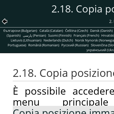
2.18. Copia 
2.
български (Bulgarian)
Català (Catalan)
Čeština (Czech)
Dansk (Danish)
(Spanish)
پارسی (Persian)
Suomi (Finnish)
Français (French)
Hrvatski
Lietuvis (Lithuanian)
Nederlands (Dutch)
Norsk Nynorsk (Norwegi
Portuguese)
Română (Romanian)
Pусский (Russian)
Slovenčina (Slo
український (Ukra
2.18. Copia posizio
È possibile accede
menu principa
Copia posizione imm