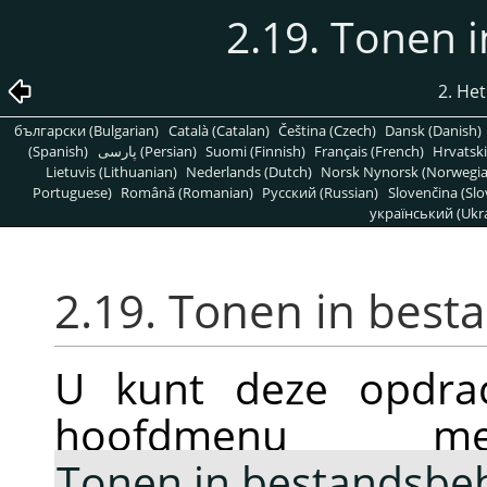
2.19. Tonen 
2. He
български (Bulgarian)
Català (Catalan)
Čeština (Czech)
Dansk (Danish)
(Spanish)
پارسی (Persian)
Suomi (Finnish)
Français (French)
Hrvatski
Lietuvis (Lithuanian)
Nederlands (Dutch)
Norsk Nynorsk (Norwegi
Portuguese)
Română (Romanian)
Pусский (Russian)
Slovenčina (Slo
український (Ukra
2.19. Tonen in bes
U kunt deze opdrac
hoofdmenu
Tonen in bestandsbe