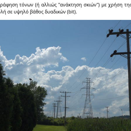
γράφηση τόνων (ή αλλιώς "ανάκτηση σκιών") με χρήση της
λή σε υψηλό βάθος δυαδικών (bit).