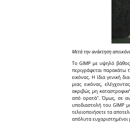
Μετά την ανάκτηση απεικόν
Το GIMP με υψηλό βάθος 
περιγράφεται παρακάτω τ
εικόνας. Η ίδια γενική δ
μιας εικόνας, ελέγχοντ
ακριβώς μη καταστροφική
από ορατά". Όμως, σε α
υποδιαστολή του GIMP με
τελειοποιήσετε τα αποτε
απόλυτα ευχαριστημένοι 