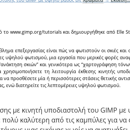
αστολής του GIMP με υψηλό βάθος bit
Χρώματα
→
Έκθεση...
 το www.gimp.org/tutorials και δημιουργήθηκε από Elle S
ημα επεξεργασίας είναι πώς να φωτιστούν οι σκιές και ο
ες υψηλού φωτισμού, μια εργασία που μερικές φορές ανα
 “ανάκτηση σκιών” και γενικότερα ως “χαρτογράφηση τόν
α χρησιμοποιήσετε τη λειτουργία έκθεσης κινητής υποδ
 να προσθέσετε μία ή περισσότερες στάσεις θετικής αντιστ
ας, ενώ διατηρείτε τις λεπτομέρειες υψηλού φωτισμού.
εσης με κινητή υποδιαστολή του GIMP με
πολύ καλύτερη από τις καμπύλες για να φ
 τόνους μιας εικόνας χωρίς να ανατινάξει