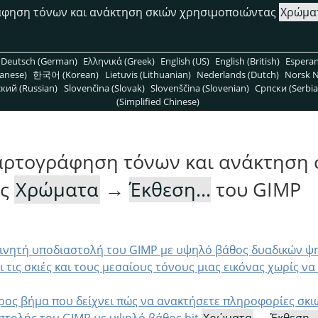
φηση τόνων και ανάκτηση σκιών χρησιμοποιώντας
Χρώμα
Deutsch (German)
Ελληνικά (Greek)
English (US)
English (British)
Espera
anese)
한국어 (Korean)
Lietuvis (Lithuanian)
Nederlands (Dutch)
Norsk N
кий (Russian)
Slovenčina (Slovak)
Slovenščina (Slovenian)
Српски (Serbia
(Simplified Chinese)
αρτογράφηση τόνων και ανάκτηση 
ας
Χρώματα
→
Έκθεση...
του GIMP
 κινητή υποδιαστολή του GIMP με υψηλό βάθος δυαδικών ψ
ι τις σκιές και τους μεσαίους τόνους μιας εικόνας χωρίς να
ρος βήμα που δείχνει πώς να ανακτήσετε πληροφορίες σκ