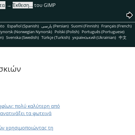
τα
→
Έκθεση...
του GIMP
nto
Español (Spanish)
پارسی (Persian)
Suomi (Finnish)
Français (French)
ynorsk (Norwegian Nynorsk)
Polski (Polish)
Português (Portuguese)
n)
Svenska (Swedish)
Türkçe (Turkish)
український (Ukrainian)
中文
σκιών
ηφίων: πολύ καλύτερη από
 ανατινάξει τα φωτεινά
ιών χρησιμοποιώντας τη