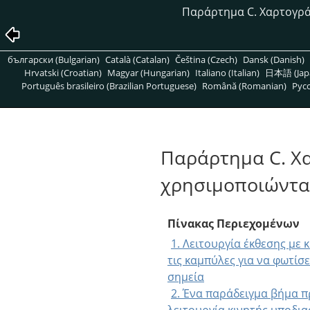
Παράρτημα C. Χαρτογρά
български (Bulgarian)
Català (Catalan)
Čeština (Czech)
Dansk (Danish)
Hrvatski (Croatian)
Magyar (Hungarian)
Italiano (Italian)
日本語 (Jap
Português brasileiro (Brazilian Portuguese)
Română (Romanian)
Pусс
Παράρτημα C. Χ
χρησιμοποιώντ
Πίνακας Περιεχομένων
1. Λειτουργία έκθεσης με
τις καμπύλες για να φωτίσε
σημεία
2. Ένα παράδειγμα βήμα π