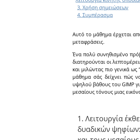
λειτουργία κινητής υποδι
3. Χρήση σημειώσεων
4. Συμπέρασμα
Αυτό το μάθημα έρχεται από
μεταφράσεις.
Ένα πολύ συνηθισμένο πρόβλ
διατηρούνται οι λεπτομέρει
και μιλώντας πιο γενικά ως
μάθημα σάς δείχνει πώς ν
υψηλού βάθους του GIMP για
μεσαίους τόνους μιας εικόν
1. Λειτουργία έκθ
δυαδικών ψηφίων: 
και τους μεσαίους