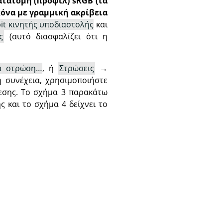
ατατομή (προφίλ) sRGB (τα
κόνα με γραμμική ακρίβεια
bit κινητής υποδιαστολής
και
ς
(αυτό διασφαλίζει ότι η
α στρώση…
, ή
Στρώσεις
→
η συνέχεια, χρησιμοποιήστε
θεσης. Το σχήμα 3 παρακάτω
ς και το σχήμα 4 δείχνει το