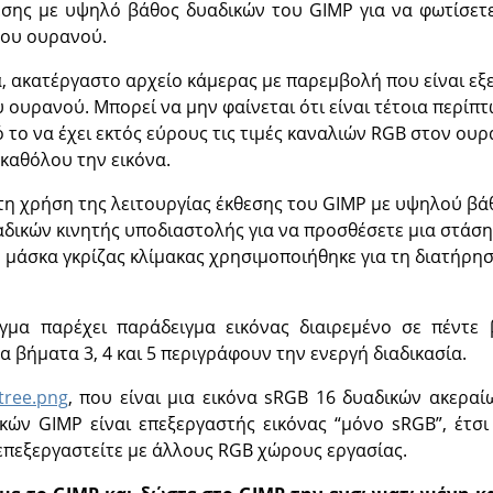
εσης με υψηλό βάθος δυαδικών του GIMP για να φωτίσετ
του ουρανού.
να, ακατέργαστο αρχείο κάμερας με παρεμβολή που είναι εξ
 ουρανού. Μπορεί να μην φαίνεται ότι είναι τέτοια περίπτ
ό το να έχει εκτός εύρους τις τιμές καναλιών RGB στον ου
 καθόλου την εικόνα.
ά τη χρήση της λειτουργίας έκθεσης του GIMP με υψηλού βάθ
αδικών κινητής υποδιαστολής για να προσθέσετε μια στάση
η μάσκα γκρίζας κλίμακας χρησιμοποιήθηκε για τη διατήρ
γμα παρέχει παράδειγμα εικόνας διαιρεμένο σε πέντε 
 βήματα 3, 4 και 5 περιγράφουν την ενεργή διαδικασία.
tree.png
, που είναι μια εικόνα sRGB 16 δυαδικών ακεραί
ών GIMP είναι επεξεργαστής εικόνας “μόνο sRGB”, έτσι
επεξεργαστείτε με άλλους RGB χώρους εργασίας.