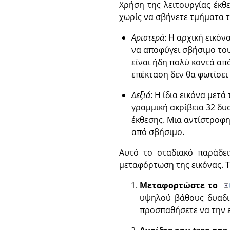
Χρήση της λειτουργίας έκθ
χωρίς να σβήνετε τμήματα 
Αριστερά
: Η αρχική εικό
να αποφύγει σβήσιμο του
είναι ήδη πολύ κοντά απ
επέκταση δεν θα φωτίσει
Δεξιά
: Η ίδια εικόνα μετ
γραμμική ακρίβεια 32 δυ
έκθεσης. Μια αντίστροφ
από σβήσιμο.
Αυτό το σταδιακό παράδει
μεταφόρτωση της εικόνας. Τα
Μεταφορτώστε το
υψηλού βάθους δυαδικ
προσπαθήσετε να την 