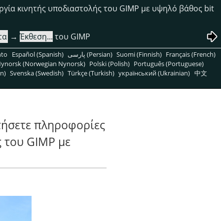
ργία κινητής υποδιαστολής του GIMP με υψηλό βάθος bit
τα
→
Έκθεση...
του GIMP
nto
Español (Spanish)
پارسی (Persian)
Suomi (Finnish)
Français (French)
ynorsk (Norwegian Nynorsk)
Polski (Polish)
Português (Portuguese)
n)
Svenska (Swedish)
Türkçe (Turkish)
український (Ukrainian)
中文
τήσετε πληροφορίες
ς του GIMP με