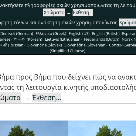
ανακτήσετε πληροφορίες σκιών χρησιμοποιώντας τη λειτου
Χρώματα
→
Έκθεση...
φηση τόνων και ανάκτηση σκιών χρησιμοποιώντας
Χρώμα
Deutsch (German)
Ελληνικά (Greek)
English (US)
English (British)
Espera
anese)
한국어 (Korean)
Lietuvis (Lithuanian)
Nederlands (Dutch)
Norsk N
кий (Russian)
Slovenčina (Slovak)
Slovenščina (Slovenian)
Српски (Serbia
(Simplified Chinese)
βήμα προς βήμα που δείχνει πώς να ανακ
τας τη λειτουργία κινητής υποδιαστολή
ώματα
→
Έκθεση...