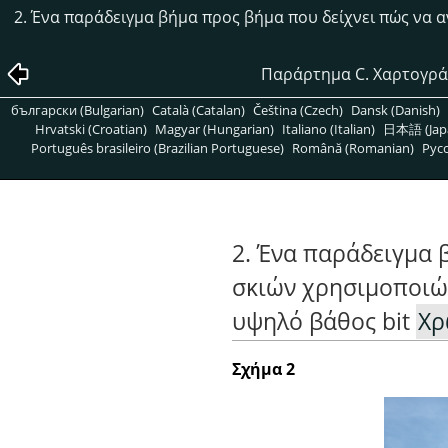
2. Ένα παράδειγμα βήμα προς βήμα που δείχνει πώς να 
Παράρτημα C. Χαρτογρά
български (Bulgarian)
Català (Catalan)
Čeština (Czech)
Dansk (Danish)
Hrvatski (Croatian)
Magyar (Hungarian)
Italiano (Italian)
日本語 (Jap
Português brasileiro (Brazilian Portuguese)
Română (Romanian)
Pусс
2. Ένα παράδειγμα 
σκιών χρησιμοποιών
υψηλό βάθος bit
Χρ
Σχήμα 2