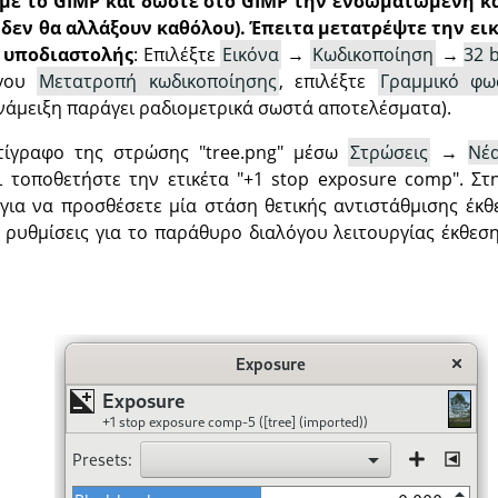
g με το GIMP και δώστε στο GIMP την ενσωματωμένη κ
 δεν θα αλλάξουν καθόλου). Έπειτα μετατρέψτε την ει
 υποδιαστολής
: Επιλέξτε
Εικόνα
→
Κωδικοποίηση
→
32 
όγου
Μετατροπή κωδικοποίησης
, επιλέξτε
Γραμμικό φω
νάμειξη παράγει ραδιομετρικά σωστά αποτελέσματα).
τίγραφο της στρώσης "tree.png" μέσω
Στρώσεις
→
Νέ
 τοποθετήστε την ετικέτα "+1 stop exposure comp". Στ
για να προσθέσετε μία στάση θετικής αντιστάθμισης έκ
ς ρυθμίσεις για το παράθυρο διαλόγου λειτουργίας έκθεση