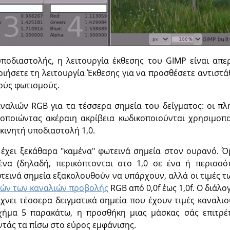
υποδιαστολής, η λειτουργία έκθεσης του GIMP είναι απερ
ιήσετε τη λειτουργία Έκθεσης για να προσθέσετε αντιστά
ούς φωτισμούς.
καναλιών RGB για τα τέσσερα σημεία του δείγματος: οι π
οποιώντας ακέραιη ακρίβεια κωδικοποιούνται χρησιμοπο
 κινητή υποδιαστολή 1,0.
 έχει ξεκάθαρα "καμένα" φωτεινά σημεία στον ουρανό. Ό
ένα (δηλαδή, περικόπτονται στο 1,0 σε ένα ή περισσότ
τεινά σημεία εξακολουθούν να υπάρχουν, αλλά οι τιμές τ
μών των καναλιών προβολής
RGB από 0,0f έως 1,0f. Ο διάλ
χνει τέσσερα δειγματικά σημεία που έχουν τιμές καναλιο
χήμα 5 παρακάτω, η προσθήκη μιας μάσκας σάς επιτρέ
τάς τα πίσω στο εύρος εμφάνισης.