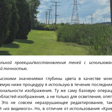
льной проекции/восстановления теней с использов
ой точностью.
ысокими значениями глубины цвета в качестве моег
емую ниже процедуру я использую в течение последних 
тональности изображения. Ту же саму базовую опера
областей изображения, а не только для осветления, опят
Это не совсем неразрушающее редактирование, так
й «из видимого». Но, в отличие от использования «Кри