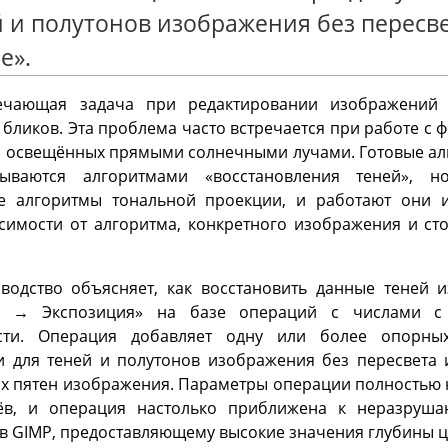
 и полутонов изображения без пересве
е».
речающая задача при редактировании изображений
 бликов. Эта проблема часто встречается при работе с
, освещённых прямыми солнечными лучами. Готовые а
зываются алгоритмами «восстановления теней», 
е алгоритмы тональной проекции, и работают они 
исимости от алгоритма, конкретного изображения и с
водство объясняет, как восстановить данные теней
а → Экспозиция» на базе операций с числами с
сти. Операция добавляет одну или более опорны
и для теней и полутонов изображения без пересвета 
ых пятен изображения. Параметры операции полностью 
в, и операция настолько приближена к неразруша
в GIMP, предоставляющему высокие значения глубины ц