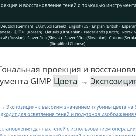
роекция и восстановление теней с помощью инструмент
Deutsch (German)
Ελληνικά (Greek)
English (US)
English (British)
Espera
anese)
한국어 (Korean)
Lietuvis (Lithuanian)
Nederlands (Dutch)
Norsk N
кий (Russian)
Slovenčina (Slovak)
Slovenščina (Slovenian)
Српски (Serbia
(Simplified Chinese)
Тональная проекция и восстановл
умента GIMP
Цвета
→
Экспозици
 → Экспозиция» с высоким значением глубины цвета на 
дходит для осветления теней и полутонов изображения 
сстановления данных теней с использованием операци