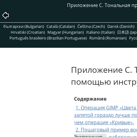
Приложение C. Тональная п
български (Bulgarian)
Català (Catalan)
Čeština (Czech)
Dansk (Danish)
Hrvatski (Croatian)
Magyar (Hungarian)
Italiano (Italian)
日本語 (Jap
Português brasileiro (Brazilian Portuguese)
Română (Romanian)
Pусс
Приложение C. 
помощью инстр
Содержание
1. Операция GIMP «Цвета
запятой гораздо лучше по
чем операция «Кривые».
2. Пошаговый пример во