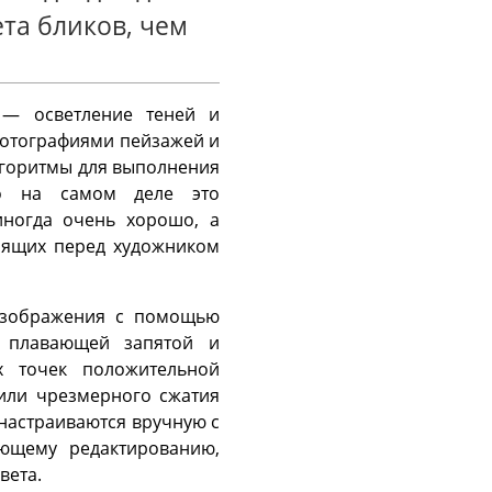
та бликов, чем
 — осветление теней и
 фотографиями пейзажей и
лгоритмы для выполнения
но на самом деле это
иногда очень хорошо, а
тоящих перед художником
 изображения с помощью
 плавающей запятой и
х точек положительной
или чрезмерного сжатия
настраиваются вручную с
ющему редактированию,
вета.