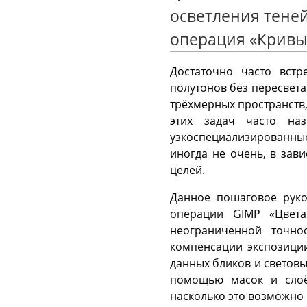
осветления теней
операция «Кривы
Достаточно часто вст
полутонов без пересвета
трёхмерных пространств
этих задач часто на
узкоспециализированны
иногда не очень, в зав
целей.
Данное пошаговое руко
операции GIMP «Цвет
неограниченной точно
компенсации экспозици
данных бликов и светов
помощью масок и слоё
насколько это возможно 