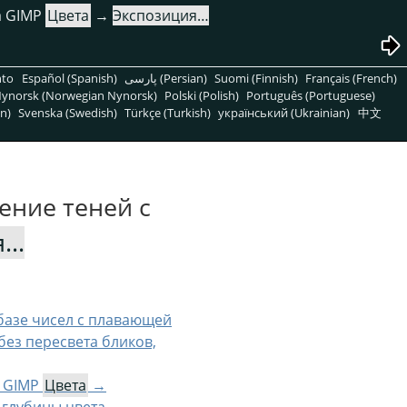
а GIMP
Цвета
→
Экспозиция…
nto
Español (Spanish)
پارسی (Persian)
Suomi (Finnish)
Français (French)
ynorsk (Norwegian Nynorsk)
Polski (Polish)
Português (Portuguese)
n)
Svenska (Swedish)
Türkçe (Turkish)
український (Ukrainian)
中文
ение теней с
я…
базе чисел с плавающей
без пересвета бликов,
и GIMP
Цвета
→