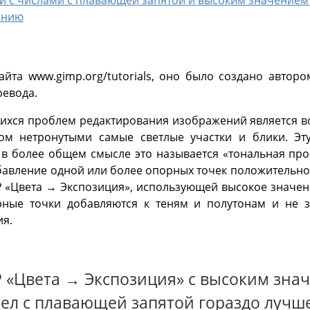
й с числами с плавающей запятой и высоким значением 
ению
айта www.gimp.org/tutorials, оно было создано автором
ревода.
ихся проблем редактирования изображений является воп
том нетронутыми самые светлые участки и блики. Эт
а в более общем смысле это называется «тональная пр
бавление одной или более опорных точек положительн
«Цвета → Экспозиция», использующей высокое значени
ные точки добавляются к теням и полутонам и не 
ия.
P «Цвета → Экспозиция» с высоким зна
сел с плавающей запятой гораздо лучш