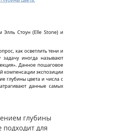
глубины цвета.
 Элль Стоун (Elle Stone) и
рос, как осветлить тени и
у задачу иногда называют
оекция». Данное пошаговое
ой компенсации экспозиции
е глубины цвета и числа с
затрагивают данные самых
чением глубины
е подходит для