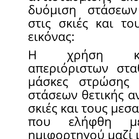
δυόμιση στάσεων
στις σκιές και το
εικόνας:
Η χρήση κιν
απεριόριστων στ
μάσκες στρώσης
στάσεων θετικής α
σκιές και τους με
που ελήφθη με
ημιφορτηγού μαζί 