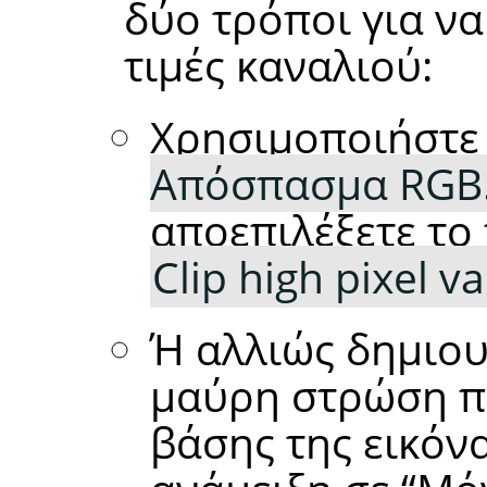
δύο τρόποι για να
τιμές καναλιού:
Χρησιμοποιήστ
Απόσπασμα RGB.
αποεπιλέξετε το
Clip high pixel 
Ή αλλιώς δημιο
μαύρη στρώση π
βάσης της εικόνα