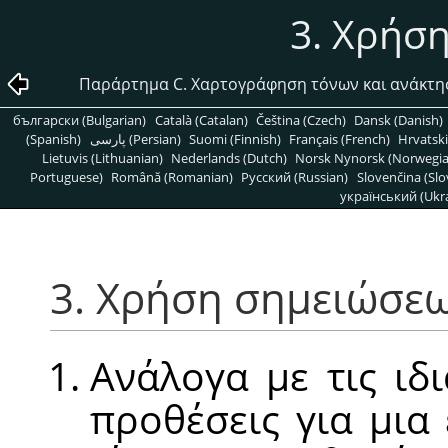
3. Χρήσ
Παράρτημα C. Χαρτογράφηση τόνων και ανάκτη
български (Bulgarian)
Català (Catalan)
Čeština (Czech)
Dansk (Danish)
(Spanish)
پارسی (Persian)
Suomi (Finnish)
Français (French)
Hrvatski
Lietuvis (Lithuanian)
Nederlands (Dutch)
Norsk Nynorsk (Norwegi
Portuguese)
Română (Romanian)
Pусский (Russian)
Slovenčina (Slo
український (Ukra
3. Χρήση σημειώσε
Ανάλογα με τις ιδι
προθέσεις για μια 