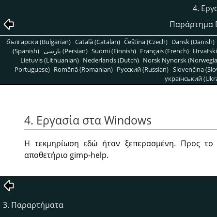
4. Ερ
Παράρτημα B
български (Bulgarian)
Català (Catalan)
Čeština (Czech)
Dansk (Danish)
(Spanish)
پارسی (Persian)
Suomi (Finnish)
Français (French)
Hrvatski
Lietuvis (Lithuanian)
Nederlands (Dutch)
Norsk Nynorsk (Norwegi
Portuguese)
Română (Romanian)
Pусский (Russian)
Slovenčina (Slo
український (Ukra
4. Εργασία στα Windows
Η τεκμηρίωση εδώ ήταν ξεπερασμένη. Προς το
αποθετήριο gimp-help.
3. Παραρτήματα