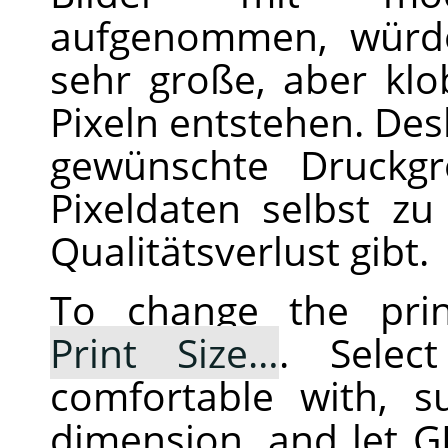
aufgenommen, würde
sehr große, aber klo
Pixeln entstehen. De
gewünschte Druckgr
Pixeldaten selbst z
Qualitätsverlust gibt.
To change the prin
Print Size…
. Selec
comfortable with, 
dimension, and let
G