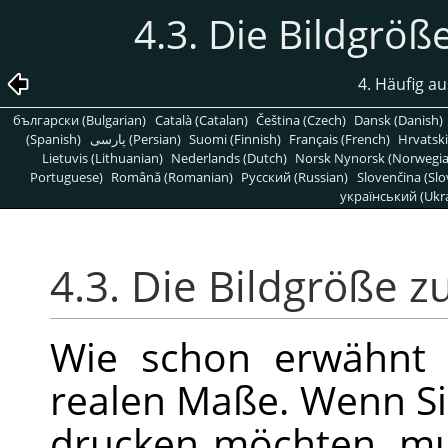
4.3. Die Bildgrö
4. Häufig a
български (Bulgarian)
Català (Catalan)
Čeština (Czech)
Dansk (Danish)
(Spanish)
پارسی (Persian)
Suomi (Finnish)
Français (French)
Hrvatski
Lietuvis (Lithuanian)
Nederlands (Dutch)
Norsk Nynorsk (Norwegi
Portuguese)
Română (Romanian)
Pусский (Russian)
Slovenčina (Slo
український (Ukra
4.3. Die Bildgröße 
Wie schon erwähnt 
realen Maße. Wenn Sie
drucken möchten, m