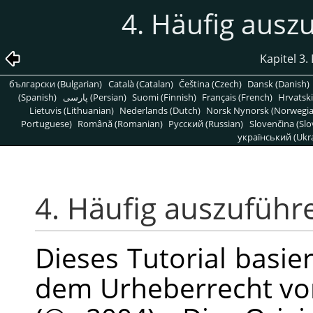
4. Häufig aus
Kapitel 3.
български (Bulgarian)
Català (Catalan)
Čeština (Czech)
Dansk (Danish)
(Spanish)
پارسی (Persian)
Suomi (Finnish)
Français (French)
Hrvatski
Lietuvis (Lithuanian)
Nederlands (Dutch)
Norsk Nynorsk (Norwegi
Portuguese)
Română (Romanian)
Pусский (Russian)
Slovenčina (Slo
український (Ukra
4. Häufig auszufüh
Dieses Tutorial basier
dem Urheberrecht von