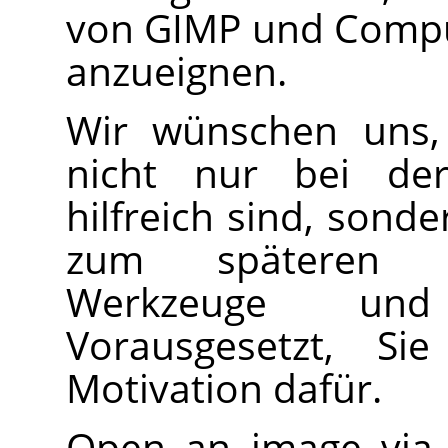
von
GIMP
und Comput
anzueignen.
Wir wünschen uns, 
nicht nur bei de
hilfreich sind, sond
zum späteren E
Werkzeuge und
Vorausgesetzt, S
Motivation dafür.
Open an image vi