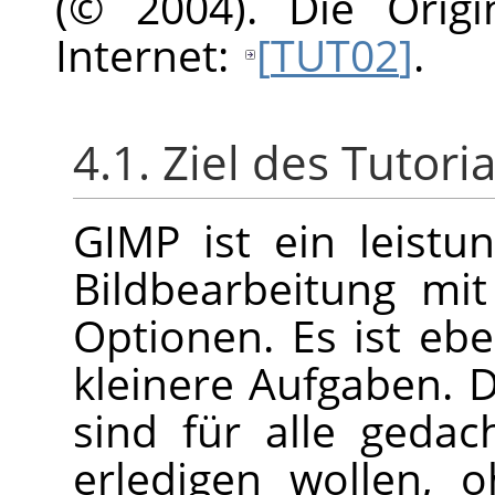
(© 2004). Die Origi
Internet:
[
TUT02
]
.
4.1. Ziel des Tutoria
GIMP
ist ein leistu
Bildbearbeitung mi
Optionen. Es ist eb
kleinere Aufgaben. 
sind für alle gedac
erledigen wollen, o