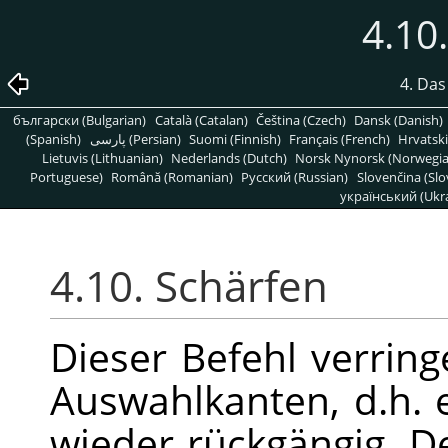
4.10
4. Da
български (Bulgarian)
Català (Catalan)
Čeština (Czech)
Dansk (Danish)
(Spanish)
پارسی (Persian)
Suomi (Finnish)
Français (French)
Hrvatski
Lietuvis (Lithuanian)
Nederlands (Dutch)
Norsk Nynorsk (Norwegi
Portuguese)
Română (Romanian)
Pусский (Russian)
Slovenčina (Slo
український (Ukra
4.10. Schärfen
Dieser Befehl verrin
Auswahlkanten, d.h.
wieder rückgängig. 