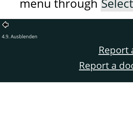
menu through
Selec
4.9. Ausblenden
Report 
Report a do