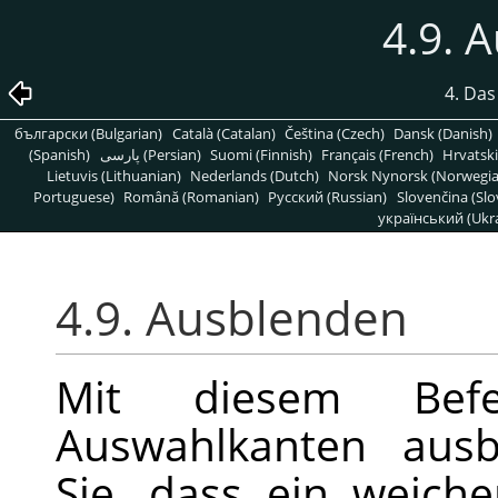
4.9. 
4. Da
български (Bulgarian)
Català (Catalan)
Čeština (Czech)
Dansk (Danish)
(Spanish)
پارسی (Persian)
Suomi (Finnish)
Français (French)
Hrvatski
Lietuvis (Lithuanian)
Nederlands (Dutch)
Norsk Nynorsk (Norwegi
Portuguese)
Română (Romanian)
Pусский (Russian)
Slovenčina (Slo
український (Ukra
4.9. Ausblenden
Mit diesem Bef
Auswahlkanten ausb
Sie, dass ein weich