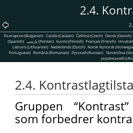
2.4. Kontr
2
български (Bulgarian)
Català (Catalan)
Čeština (Czech)
Dansk (Danish)
(Spanish)
پارسی (Persian)
Suomi (Finnish)
Français (French)
Hrvatski
Lietuvis (Lithuanian)
Nederlands (Dutch)
Norsk Nynorsk (Norwegi
Portuguese)
Română (Romanian)
Pусский (Russian)
Slovenčina (Slo
український (Ukra
2.4. Kontrastlagtils
Gruppen
“
Kontrast
”
som forbedrer kontra