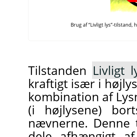
Brug af
“
Livligt lys
”
-tilstand,
Tilstanden
Livligt l
kraftigt især i højl
kombination af Lys
(i højlysene) bor
nævnerne. Denne t
dele afhængigt af