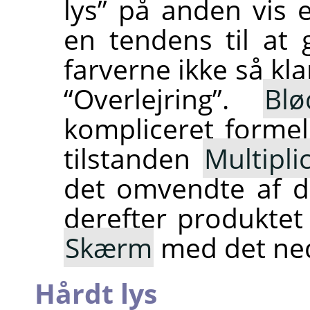
lys
”
på anden vis e
en tendens til at
farverne ikke så kla
“
Overlejring
”
.
Blø
kompliceret formel
tilstanden
Multipli
det omvendte af de
derefter produktet 
Skærm
med det ned
Hårdt lys