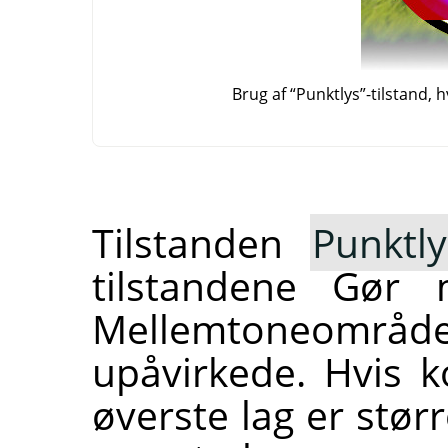
Brug af
“
Punktlys
”
-tilstand,
Tilstanden
Punktly
tilstandene Gør 
Mellemtoneområ
upåvirkede. Hvis 
øverste lag er stør