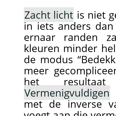
Zacht licht
is niet 
in iets anders da
ernaar randen z
kleuren minder held
de modus
“
Bedekk
meer gecompliceer
het resulta
Vermenigvuldigen
e
met de inverse v
voegt aan die verme