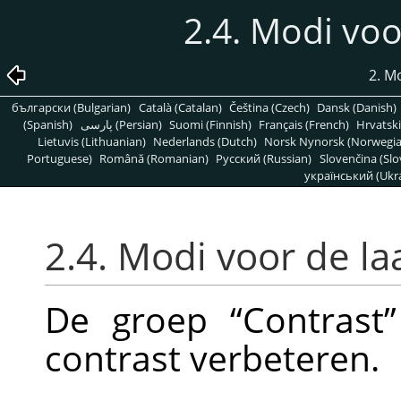
2.4. Modi voo
2. M
български (Bulgarian)
Català (Catalan)
Čeština (Czech)
Dansk (Danish)
(Spanish)
پارسی (Persian)
Suomi (Finnish)
Français (French)
Hrvatski
Lietuvis (Lithuanian)
Nederlands (Dutch)
Norsk Nynorsk (Norwegi
Portuguese)
Română (Romanian)
Pусский (Russian)
Slovenčina (Slo
український (Ukra
2.4. Modi voor de la
De groep
“
Contrast
”
contrast verbeteren.