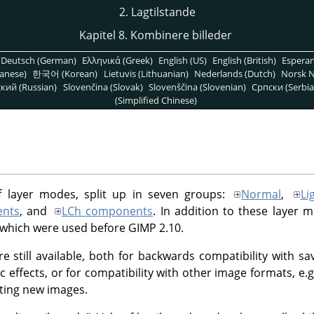
2. Lagtilstande
Kapitel 8. Kombinere billeder
Deutsch (German)
Ελληνικά (Greek)
English (US)
English (British)
Espera
anese)
한국어 (Korean)
Lietuvis (Lithuanian)
Nederlands (Dutch)
Norsk N
кий (Russian)
Slovenčina (Slovak)
Slovenščina (Slovenian)
Српски (Serbia
(Simplified Chinese)
f layer modes, split up in seven groups:
Normal
,
Li
nts
, and
LCh components
. In addition to these layer 
 which were used before
GIMP
2.10.
e still available, both for backwards compatibility with 
ic effects, or for compatibility with other image formats, e
ting new images.