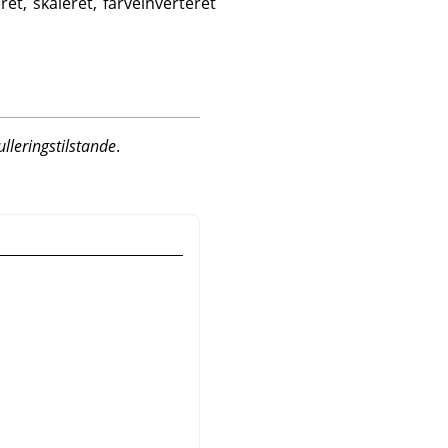
et, skaleret, farveinverteret
lleringstilstande
.