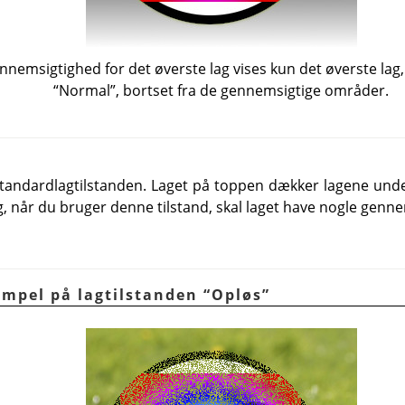
nemsigtighed for det øverste lag vises kun det øverste lag
“
Normal
”
, bortset fra de gennemsigtige områder.
 standardlagtilstanden. Laget på toppen dækker lagene unde
g, når du bruger denne tilstand, skal laget have nogle genn
sempel på lagtilstanden
“
Opløs
”