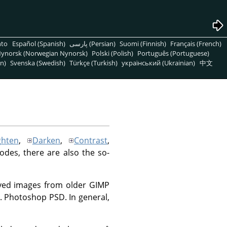
nto
Español (Spanish)
پارسی (Persian)
Suomi (Finnish)
Français (French)
ynorsk (Norwegian Nynorsk)
Polski (Polish)
Português (Portuguese)
n)
Svenska (Swedish)
Türkçe (Turkish)
український (Ukrainian)
中文
ghten
,
Darken
,
Contrast
,
modes, there are also the so-
saved images from older GIMP
.g. Photoshop PSD. In general,