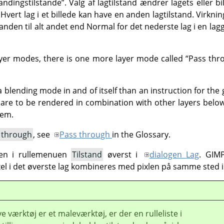
andingstilstande
”
. Valg af lagtilstand ændrer lagets eller 
 Hvert lag i et billede kan have en anden lagtilstand. Virknin
lstanden til alt andet end Normal for det nederste lag i en la
layer modes, there is one more layer mode called
“
Pass thr
 blending mode in and of itself than an instruction for the 
p are to be rendered in combination with other layers below
hem.
 through
, see
Pass through
in the Glossary.
nden i rullemenuen
Tilstand
øverst i
dialogen Lag
.
GIM
l i det øverste lag kombineres med pixlen på samme sted i
e værktøj er et maleværktøj, er der en rulleliste i