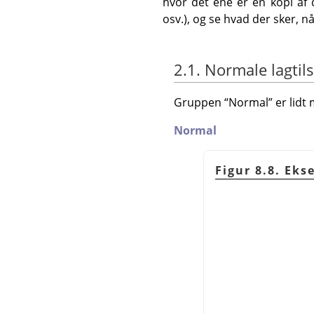
hvor det ene er en kopi af d
osv.), og se hvad der sker, n
2.1. Normale lagtil
Gruppen
“
Normal
”
er lidt
Normal
Figur 8.8. Ek