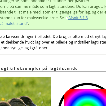
tillingerne, som indeholder tilstande, der påvirker
erne på samme måde som lagtilstandene. Du kan bruge all
stande til at male med, som er tilgængelige for lag, og der 
ilstande kun for maleværktøjerne. Se
Afsnit 3.1.3,
på maletilstand”
.
kse farveændringer i billedet. De bruges ofte med et nyt l
et dækkende hvidt lag over et billede og indstiller lagtilsta
gende synlige lag i gråtoner.
brugt til eksempler på lagtilstande