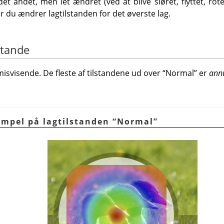
et andet, men let ændret (ved at blive sløret, flyttet, roter
år du ændrer lagtilstanden for det øverste lag.
stande
 misvisende. De fleste af tilstandene ud over
“
Normal
”
er
annu
sempel på lagtilstanden
“
Normal
”