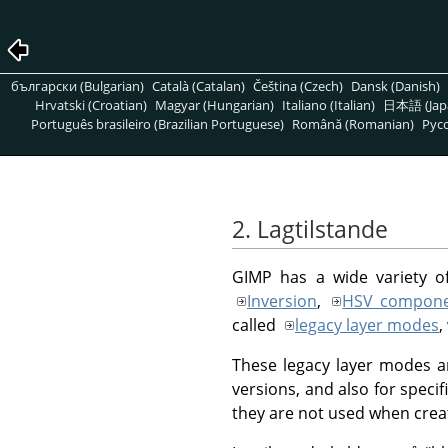
български (Bulgarian)
Català (Catalan)
Čeština (Czech)
Dansk (Danish)
Hrvatski (Croatian)
Magyar (Hungarian)
Italiano (Italian)
日本語 (Jap
Português brasileiro (Brazilian Portuguese)
Română (Romanian)
Pусс
2. Lagtilstande
GIMP
has a wide variety o
Inversion
,
HSV compone
called
legacy layer modes
,
These legacy layer modes ar
versions, and also for specif
they are not used when crea