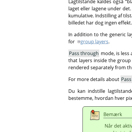
Lagtilstande kaldes også
“
bl
laget eller lagene under det.
kumulative. Indstilling af ti
billedet har dog ingen effekt.
In addition to the generic 
for
group layers
.
Pass through
mode, is less a
that layers inside the grou
rendered separately from t
For more details about
Pass
Du kan indstille lagtilsta
bestemme, hvordan hver pixe
Bemærk
Når det aktiv