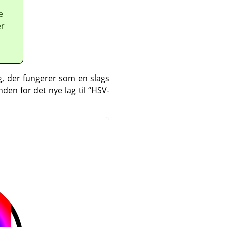
e
er
ag, der fungerer som en slags
nden for det nye lag til
“
HSV-