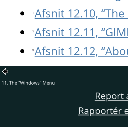
Afsnit 12.10, “Th
Afsnit 12.11, “GIM
Afsnit 12.12, “Abo
11. The
“
Windows
”
Menu
Report 
Rapportér en