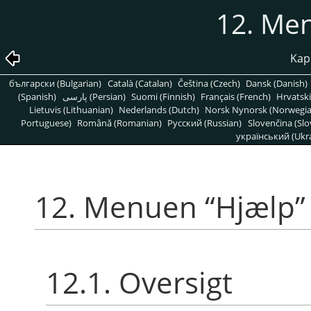
12. Me
Kap
български (Bulgarian)
Català (Catalan)
Čeština (Czech)
Dansk (Danish)
(Spanish)
پارسی (Persian)
Suomi (Finnish)
Français (French)
Hrvatski
Lietuvis (Lithuanian)
Nederlands (Dutch)
Norsk Nynorsk (Norwegi
Portuguese)
Română (Romanian)
Pусский (Russian)
Slovenčina (Slo
український (Ukra
12. Menuen
“
Hjælp
”
12.1. Oversigt