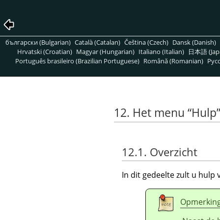
български (Bulgarian)
Català (Catalan)
Čeština (Czech)
Dansk (Danish)
Hrvatski (Croatian)
Magyar (Hungarian)
Italiano (Italian)
日本語 (Jap
Português brasileiro (Brazilian Portuguese)
Română (Romanian)
Pусс
12. Het menu
“
Hulp
12.1. Overzicht
In dit gedeelte zult u hul
Opmerkin