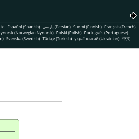
nto
Español (Spanish)
پارسی (Persian)
Suomi (Finnish)
Français (French)
ynorsk (Norwegian Nynorsk)
Polski (Polish)
Português (Portuguese)
n)
Svenska (Swedish)
Türkçe (Turkish)
український (Ukrainian)
中文