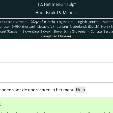
12. Het menu
“
Hulp
”
Hoofdstuk 16. Menu's
Deutsch (German)
Ελληνικά (Greek)
English (US)
English (British)
Espera
anese)
한국어 (Korean)
Lietuvis (Lithuanian)
Nederlands (Dutch)
Norsk N
кий (Russian)
Slovenčina (Slovak)
Slovenščina (Slovenian)
Српски (Serbia
(Simplified Chinese)
”
p vinden voor de opdrachten in het menu
Hulp
.
g