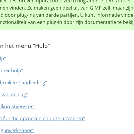
hier beschreven opdrachten zou u nog andere items in het
en vinden. Ze maken geen deel uit van
GIMP
zelf, maar zijn
d door plug-ins van derde partijen. U kunt informatie vind
nctionaliteit van een plug-in door zijn documentatie te bekij
van het menu
“
Hulp
”
lp”
ontexthulp”
ebruikershandleiding”
p van de dag”
elkomstvenster”
en functie opzoeken en deze uitvoeren”
ug-inverkenner”