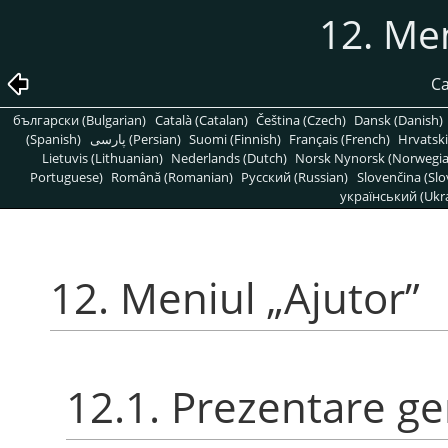
12. Me
Ca
български (Bulgarian)
Català (Catalan)
Čeština (Czech)
Dansk (Danish)
(Spanish)
پارسی (Persian)
Suomi (Finnish)
Français (French)
Hrvatski
Lietuvis (Lithuanian)
Nederlands (Dutch)
Norsk Nynorsk (Norwegi
Portuguese)
Română (Romanian)
Pусский (Russian)
Slovenčina (Slo
український (Ukra
12. Meniul
„
Ajutor
”
12.1. Prezentare ge