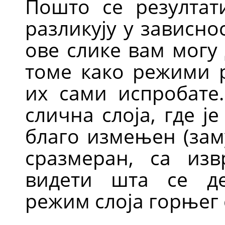
Пошто се резултат
разликују у зависно
ове слике вам могу
томе како режими р
их сами испробате
слична слоја, где је
благо измењен (зам
сразмеран, са изв
видети шта се д
режим слоја горњег 