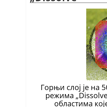
Горњи слој је на 
режима
„
Dissolv
областима кој