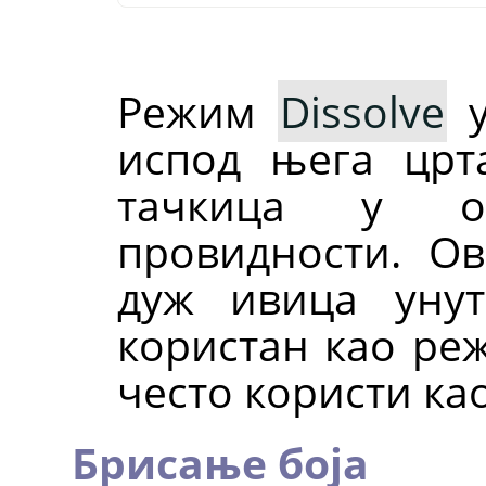
Режим
Dissolve
у
испод њега цр
тачкица у об
провидности. О
дуж ивица уну
користан као реж
често користи ка
Брисање боја