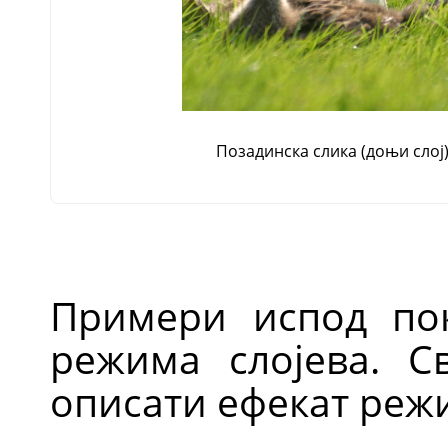
Позадинска слика (доњи слој
Примери испод пок
режима слојева. С
описати ефекат режи