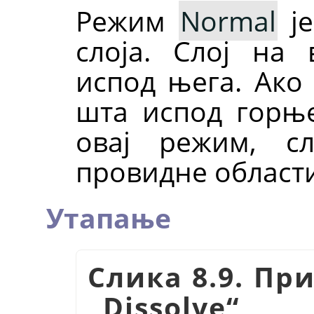
Режим
Normal
је
слоја. Слој на 
испод њега. Ако
шта испод горње
овај режим, с
провидне области
Утапање
Слика 8.9. Пр
„
Dissolve
“