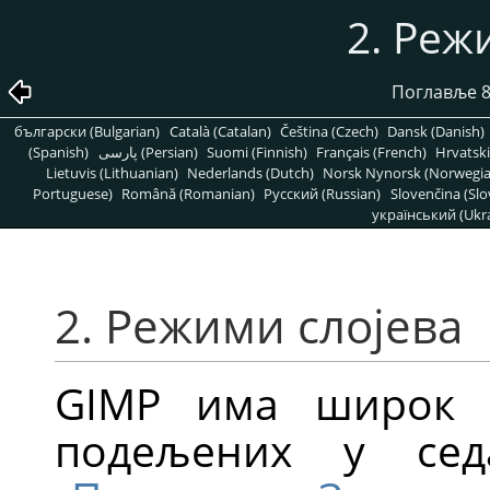
2. Реж
Поглавље 8
български (Bulgarian)
Català (Catalan)
Čeština (Czech)
Dansk (Danish)
(Spanish)
پارسی (Persian)
Suomi (Finnish)
Français (French)
Hrvatski
Lietuvis (Lithuanian)
Nederlands (Dutch)
Norsk Nynorsk (Norwegi
Portuguese)
Română (Romanian)
Pусский (Russian)
Slovenčina (Slo
український (Ukra
2. Режими слојева
GIMP
има широк и
подељених у се