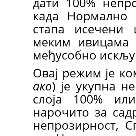
дати 100% непро
када Нормално 
стапа исечени 
меким ивицама 
међусобно искљу
Овај режим је ко
ако
) је укупна н
слоја 100% ил
нарочито за сад
непрозирност, Сп