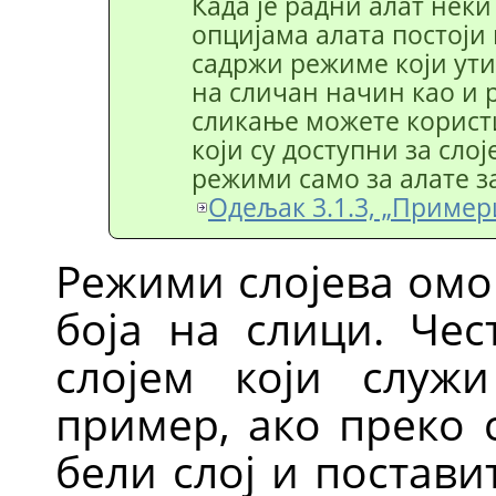
Када је радни алат неки
опцијама алата постоји 
садржи режиме који ути
на сличан начин као и 
сликање можете корист
који су доступни за слој
режими само за алате з
Одељак 3.1.3, „Приме
Режими слојева омо
боја на слици. Чес
слојем који служ
пример, ако преко 
бели слој и постави