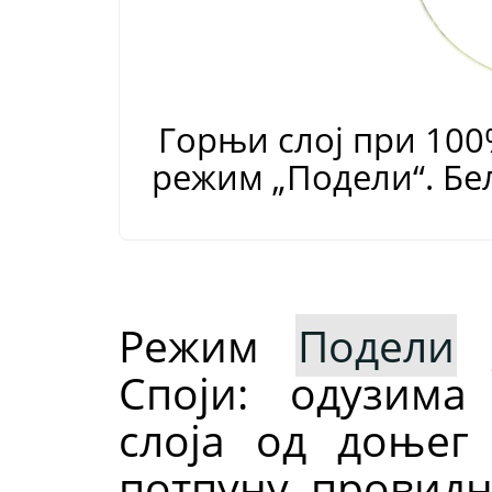
Горњи слој при 10
режим
„
Подели
“
. Б
Режим
Подели
ј
Споји: одузима
слоја од доњег
потпуну провидн