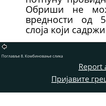
Обриши не мож
вредности од 
слоја који садрж
Поглавље 8. Комбиновање слика
Report 
Пријавите гре