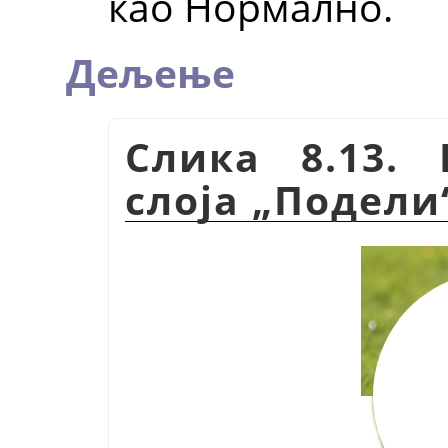
као Нормално.
Дељење
Слика 8.13.
слоја
„
Подели