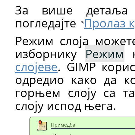
За више детаљ
погледајте
Пролаз 
Режим слоја можете
изборнику
Режим
н
слојеве
.
GIMP
корис
одредио како да ко
горњем слоју са т
слоју испод њега.
Примедба