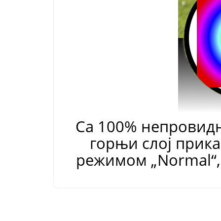
Са 100% непровидно
горњи слој прика
режимом
„
Normal
“