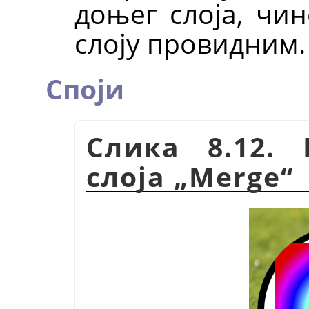
доњег слоја, чи
слоју провидним.
Споји
Слика 8.12.
слоја
„
Merge
“