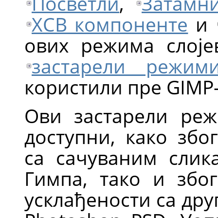
Посветли
,
Затамн
ХСВ компоненте
и
ових режима слојев
застарели режими
користили пре
GIMP
Ови застарели реж
доступни, како збо
са сачуваним слик
Гимпа, тако и збо
усклађености са дру