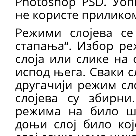
Photoshop PSD. Уоп
не користе прилико
Режими слојева с
стапања
“
. Избор ре
слоја или слике на 
испод њега. Сваки 
другачији режим сл
слојева су збирни
режима на било ш
доњи слој било кој