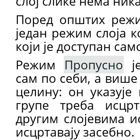
слој слике нема ник
Поред општих режим
један режим слоја к
који је доступан сам
Режим
Пропусно
је
сам по себи, а више
целину: он указује
групе треба исцр
другим слојевима и
исцртавају засебно.