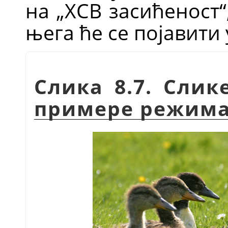
на
„
ХСВ засићеност
“
њега ће се појавити 
Слика 8.7. Слик
примере режима