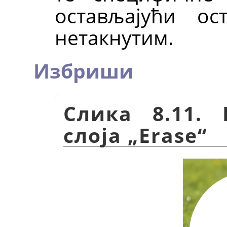
остављајући ос
нетакнутим.
Избриши
Слика 8.11.
слоја
„
Erase
“