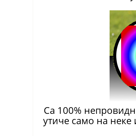
Са 100% непровидно
утиче само на неке 