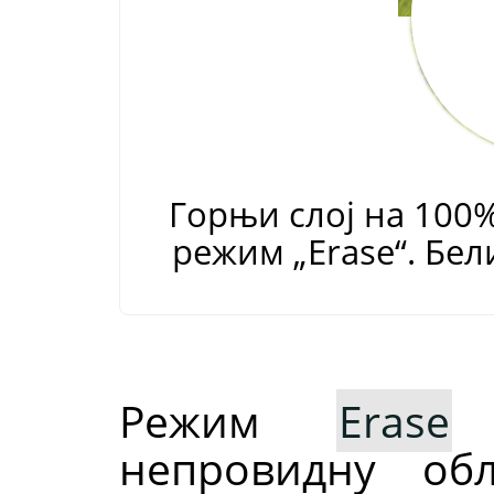
Горњи слој на 100
режим
„
Erase
“
. Бе
Режим
Erase
б
непровидну об