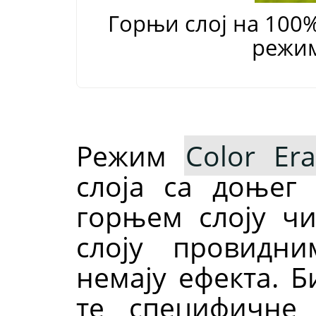
Горњи слој на 100
режи
Режим
Color Era
слоја са доњег 
горњем слоју ч
слоју провидн
немају ефекта. 
те специфичне 