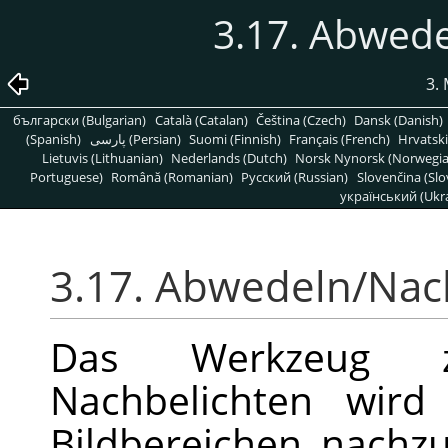
3.17. Abwed
3.
български (Bulgarian)
Català (Catalan)
Čeština (Czech)
Dansk (Danish)
(Spanish)
پارسی (Persian)
Suomi (Finnish)
Français (French)
Hrvatski
Lietuvis (Lithuanian)
Nederlands (Dutch)
Norsk Nynorsk (Norwegi
Portuguese)
Română (Romanian)
Pусский (Russian)
Slovenčina (Slo
український (Ukra
3.17. Abwedeln/Nac
Das Werkzeug 
Nachbelichten wird
Bildbereichen nach