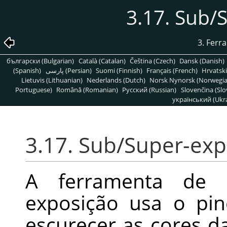
3.17. Sub/
3. Ferr
български (Bulgarian)
Català (Catalan)
Čeština (Czech)
Dansk (Danish)
(Spanish)
پارسی (Persian)
Suomi (Finnish)
Français (French)
Hrvatski
Lietuvis (Lithuanian)
Nederlands (Dutch)
Norsk Nynorsk (Norwegi
Portuguese)
Română (Romanian)
Pусский (Russian)
Slovenčina (Slo
український (Ukra
3.17. Sub/Super-exp
A ferramenta de s
exposição usa o pin
escurecer as cores 