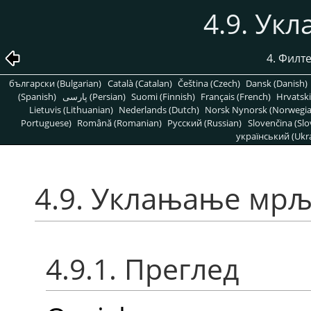
4.9. Ук
4. Филт
български (Bulgarian)
Català (Catalan)
Čeština (Czech)
Dansk (Danish)
(Spanish)
پارسی (Persian)
Suomi (Finnish)
Français (French)
Hrvatski
Lietuvis (Lithuanian)
Nederlands (Dutch)
Norsk Nynorsk (Norwegi
Portuguese)
Română (Romanian)
Pусский (Russian)
Slovenčina (Slo
український (Ukra
4.9. Уклањање мр
4.9.1. Преглед