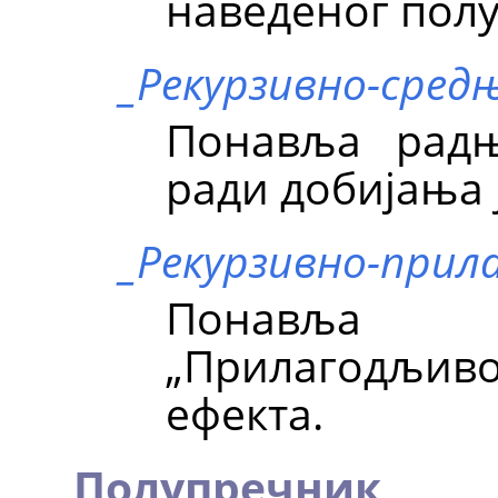
наведеног пол
_Рекурзивно-сред
Понавља радњ
ради добијања 
_Рекурзивно-прил
Понавља 
„Прилагодљиво
ефекта.
Полупречник