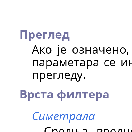
Преглед
Ако је означено
параметара се ин
прегледу.
Врста филтера
Симетрала
Средња вредно