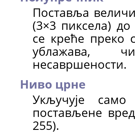
Поставља величи
(3×3 пиксела) до
се креће преко с
ублажава, 
несавршености.
Ниво црне
Укључује само
постављене вредн
255).