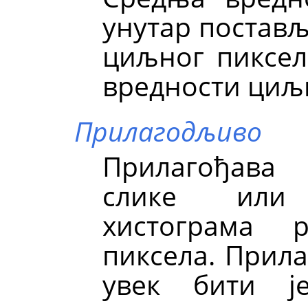
унутар постав
циљног пиксел
вредности циљн
Прилагодљиво
Прилагођава 
слике или
хистограма 
пиксела. Прил
увек бити 