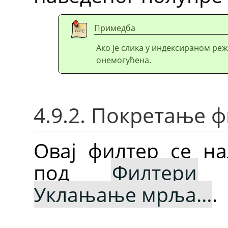
Примедба
Ако је слика у индексираном реж
онемогућена.
4.9.2. Покретање 
Овај филтер се на
под
Филтери
Уклањање мрља…
.