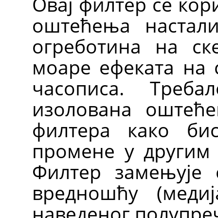
Овај филтер се кор
оштећења настал
огреботина на ск
моаре ефеката на 
часописа. Треб
изолована оштећ
филтера како би
промене у другим 
Филтер замењује 
вредношћу (медиј
наведеног полупре