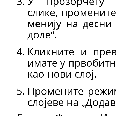
У прозорчету 
слике, променит
менију на десни
доле
“
.
Кликните и прев
имате у првобитну
као нови слој.
Промените режим
слојеве на
„
Дода