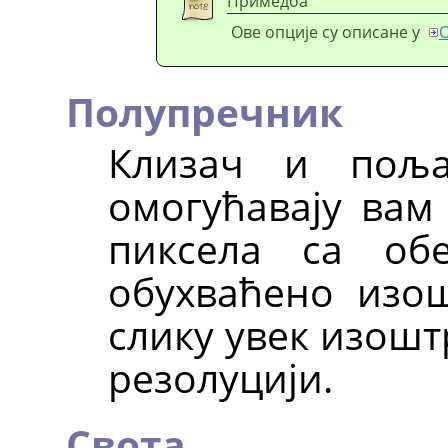
Примедба
Ове опције су описане у
О
Полупречник
Клизач и поља 
омогућавају вам
пиксела са об
обухваћено изо
слику увек изошт
резолуцији.
Свота