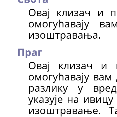
Овај клизач и по
омогућавају ва
изоштравања.
Праг
Овај клизач и п
омогућавају вам
разлику у вред
указује на ивицу
изоштравање. Т