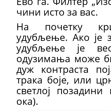
Ево га. Филтер
„
Из
чини исто за вас.
На почетку кр
удубљење. Ако је 
удубљење је вео
одузимања може би
дуж контраста по
трака боје, или цр
светлој позадини 
ока).