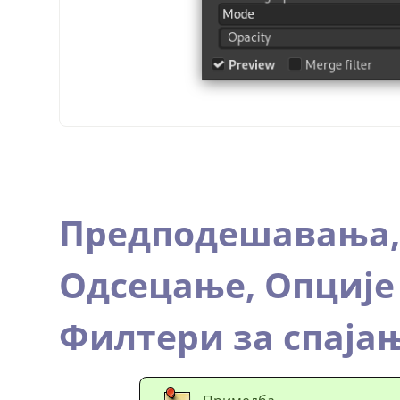
Предподешавања
Одсецање,
Опције
Филтери за спаја