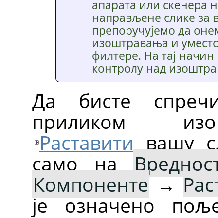
апарата или скенера 
направљене слике за 
препоручујемо да оне
изоштравања и уместо
филтере. На тај начин
контролу над изоштра
Да бисте спреч
приликом изо
Раставити
вашу с
само на
Вреднос
Компоненте
→
Рас
је означено по