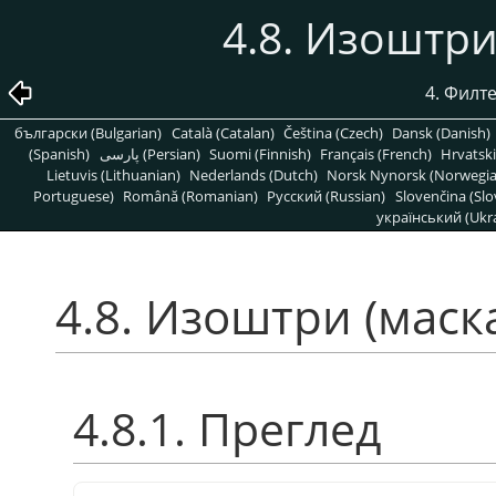
4.8. Изоштр
4. Филт
български (Bulgarian)
Català (Catalan)
Čeština (Czech)
Dansk (Danish)
(Spanish)
پارسی (Persian)
Suomi (Finnish)
Français (French)
Hrvatski
Lietuvis (Lithuanian)
Nederlands (Dutch)
Norsk Nynorsk (Norwegi
Portuguese)
Română (Romanian)
Pусский (Russian)
Slovenčina (Slo
український (Ukra
4.8. Изоштри (маск
4.8.1. Преглед