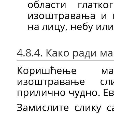
области глатк
изоштравања и 
на лицу, небу ил
4.8.4. Како ради м
Коришћење м
изоштравање сл
прилично чудно. Е
Замислите слику с