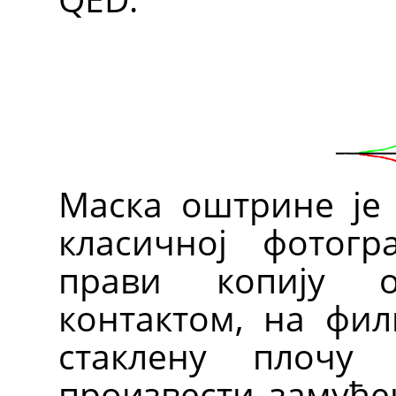
Маска оштрине је
класичној фотогр
прави копију о
контактом, на фил
стаклену плочу
произвести замућен