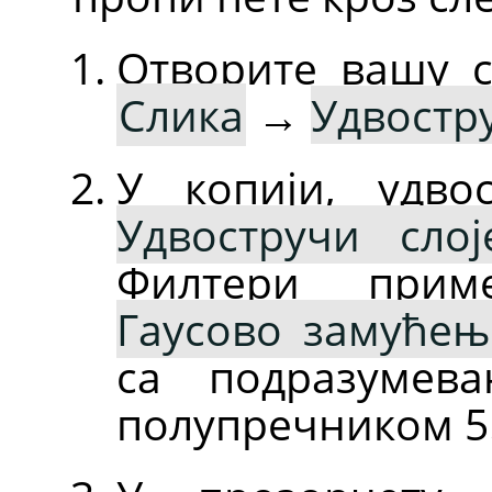
Отворите вашу с
Слика
→
Удвостр
У копији, удво
Удвостручи слој
Филтери при
Гаусово замућењ
са подразумев
полупречником 5