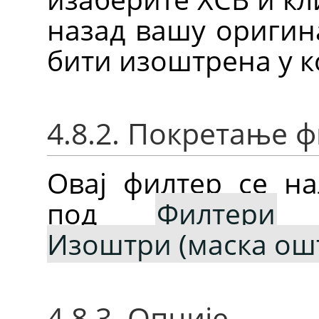
назад вашу оригин
бити изоштрена у 
4.8.2. Покретање 
Овај филтер се на
под
Филтери
Изоштри (маска ош
4.8.3. Опције