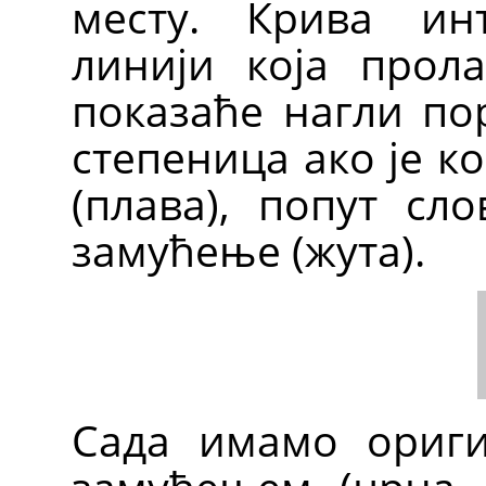
месту. Крива ин
линији која прола
показаће нагли пор
степеница ако је к
(плава), попут сл
замућење (жута).
Сада имамо ориги