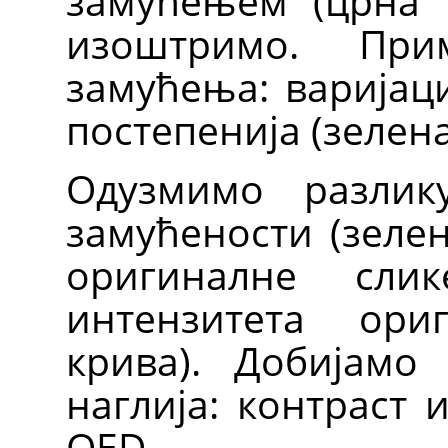
замућењем (црна 
изоштримо. Пр
замућења: варијаци
постепенија (зелена
Одузмимо разлик
замућености (зелен
оригиналне сли
интензитета ори
крива). Добијамо 
наглија: контраст 
QED.