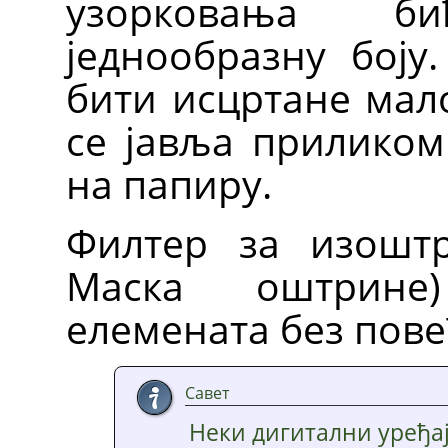
узорковања б
једнообразну боју
бити исцртане мало
се јавља приликом
на папиру.
Филтер за изоштр
Маска оштрине
елемената без пов
Савет
Неки дигитални уређај