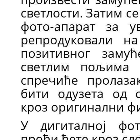
светлости. Затим с
фото-апарат за у
репродуковали н
позитивног замућ
светлим пољима о
спречиће пролаза
бити одузета од с
кроз оригинални ф
У дигиталној фот
проћи ћете кроз сл