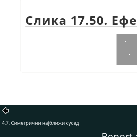
Слика 17.50. Еф
4.7. Симетрични најближи сусед
Report 