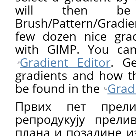
will then b
Brush/Pattern/Gradie
few dozen nice grad
with GIMP. You can
Gradient Editor
. Ge
gradients and how t
be found in the
Grad
Првих пет прел
репродукују прели
плана и позадине и