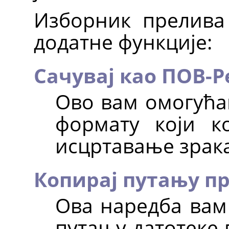
Изборник прелива
додатне функције:
Сачувај као ПОВ-Р
Ово вам омогућав
формату који к
исцртавање зрак
Копирај путању п
Ова наредба вам
путању датотеке 