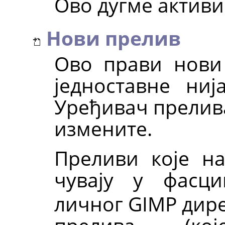
Ово дугме актив
Нови прелив
Ово прави нови
једноставне ниј
Уређивач прелива
измените.
Преливи које на
чувају у фасц
личног
GIMP
дире