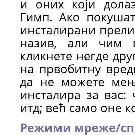
и оних који дола
Гимп. Ако покушат
инсталирани прелив
назив, али чим 
кликнете негде дру
на првобитну вред
да не можете мењ
инсталира за вас: 
итд; већ само оне к
Режими мреже/сп