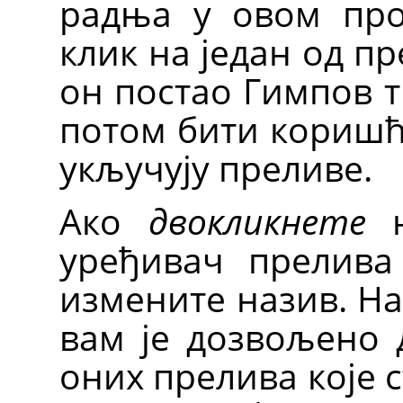
радња у овом проз
клик на један од пр
он постао Гимпов т
потом бити коришћ
укључују преливе.
Ако
двокликнете
н
уређивач прелива
измените назив. Н
вам је дозвољено 
оних прелива које 