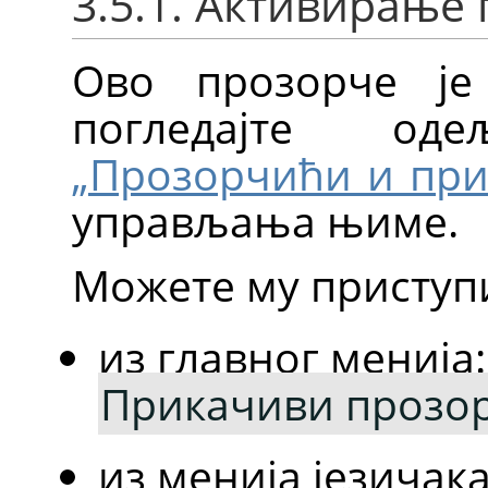
3.5.1. Активирање
Ово прозорче је
погледајте о
„Прозорчићи и при
управљања њиме.
Можете му приступ
из главног менија
Прикачиви прозо
из менија језичак