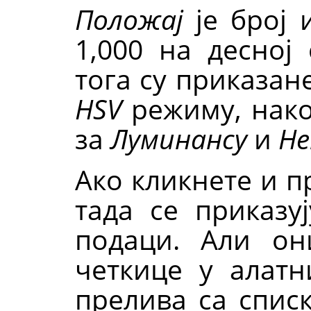
Положај
је број 
1,000 на десној
тога су приказан
HSV
режиму, нако
за
Луминансу
и
Не
Ако кликнете и п
тада се приказу
подаци. Али он
четкице у алат
прелива са списк