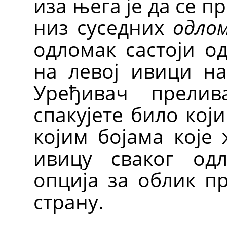
иза њега је да се 
низ суседних
одло
одломак састоји од
на левој ивици на
Уређивач прели
спакујете било кој
којим бојама које 
ивицу сваког од
опција за облик пр
страну.