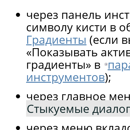
через панель инс
символу кисти в о
Градиенты
(если 
«
Показывать актив
градиенты
»
в
пар
инструментов
);
через главное ме
Стыкуемые диало
через меню вклад