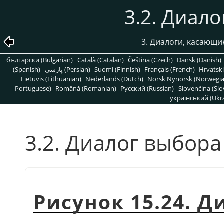
3.2. Диал
3. Диалоги, касающ
български (Bulgarian)
Català (Catalan)
Čeština (Czech)
Dansk (Danish)
(Spanish)
پارسی (Persian)
Suomi (Finnish)
Français (French)
Hrvatski
Lietuvis (Lithuanian)
Nederlands (Dutch)
Norsk Nynorsk (Norwegi
Portuguese)
Română (Romanian)
Pусский (Russian)
Slovenčina (Slo
український (Ukra
3.2. Диалог выбора
Рисунок 15.24. 