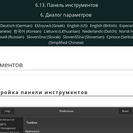
6.13. Панель инструментов
6. Диалог параметров
Deutsch (German)
Ελληνικά (Greek)
English (US)
English (British)
Espera
anese)
한국어 (Korean)
Lietuvis (Lithuanian)
Nederlands (Dutch)
Norsk N
кий (Russian)
Slovenčina (Slovak)
Slovenščina (Slovenian)
Српски (Serbia
(Simplified Chinese)
ументов
стройка панели инструментов