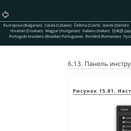
български (Bulgarian)
Català (Catalan)
Čeština (Czech)
Dansk (Danish)
Hrvatski (Croatian)
Magyar (Hungarian)
Italiano (Italian)
日本語 (Jap
Português brasileiro (Brazilian Portuguese)
Română (Romanian)
Pусс
6.13. Панель инстр
Рисунок 15.81. На