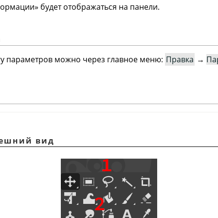
формации
»
будет отображаться на панели.
а
гу параметров можно через главное меню:
Правка
→
Па
нешний вид