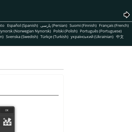
nto
Español (Spanish)
پارسی (Persian)
Suomi (Finnish)
Français (French)
ynorsk (Norwegian Nynorsk)
Polski (Polish)
Português (Portuguese)
n)
Svenska (Swedish)
Türkçe (Turkish)
український (Ukrainian)
中文