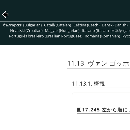
български (Bulgarian)
Català (Catalan)
Čeština (Czech)
Dansk (Danish)
Hrvatski (Croatian)
Magyar (Hungarian)
Italiano (Italian)
日本語 (Jap
Português brasileiro (Brazilian Portuguese)
Română (Romanian)
Pусс
11.13. ヴァン ゴッホ風(
11.13.1. 概観
図17.245 左から順