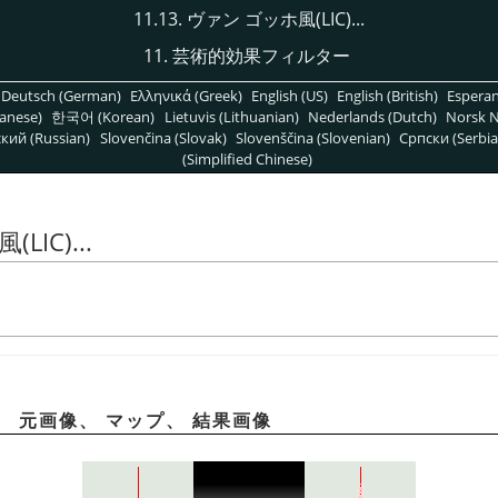
11.13. ヴァン ゴッホ風(LIC)...
11. 芸術的効果フィルター
Deutsch (German)
Ελληνικά (Greek)
English (US)
English (British)
Espera
anese)
한국어 (Korean)
Lietuvis (Lithuanian)
Nederlands (Dutch)
Norsk N
кий (Russian)
Slovenčina (Slovak)
Slovenščina (Slovenian)
Српски (Serbia
(Simplified Chinese)
LIC)...
に、 元画像、 マップ、 結果画像