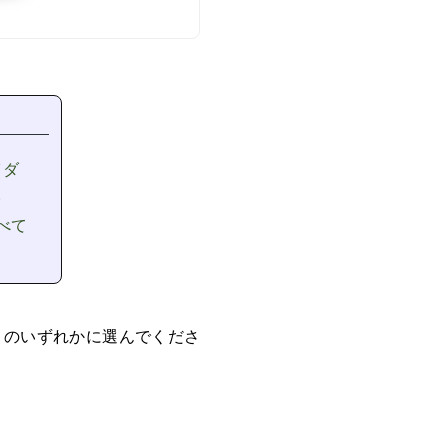
イダ
。
べて
度) のいずれかに選んでくださ