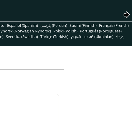
nto
Español (Spanish)
پارسی (Persian)
Suomi (Finnish)
Français (French)
ynorsk (Norwegian Nynorsk)
Polski (Polish)
Português (Portuguese)
n)
Svenska (Swedish)
Türkçe (Turkish)
український (Ukrainian)
中文