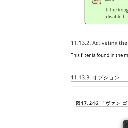
If the ima
disabled.
11.13.2. Activating the 
This filter is found in th
11.13.3. オプション
図17.246
「
ヴァン ゴ