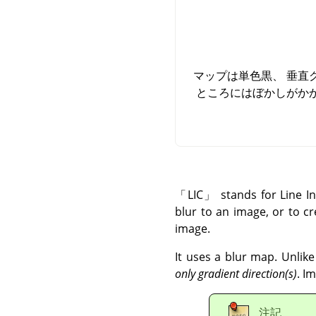
マップは単色黒、 垂直
ところにはぼかしがか
「
LIC
」
stands for Line In
blur to an image, or to cr
image.
It uses a blur map. Unlike
only gradient direction(s)
. I
注記