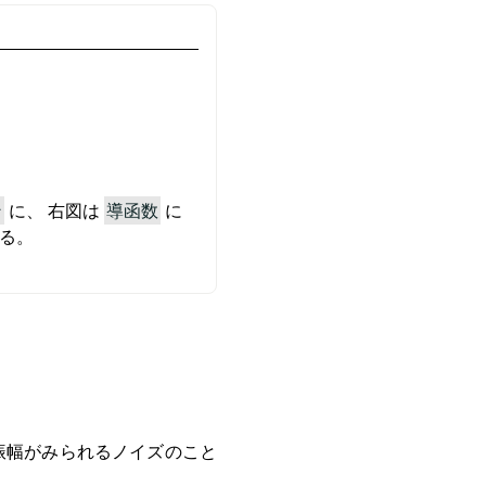
ン
に、 右図は
導函数
に
る。
振幅がみられるノイズのこと