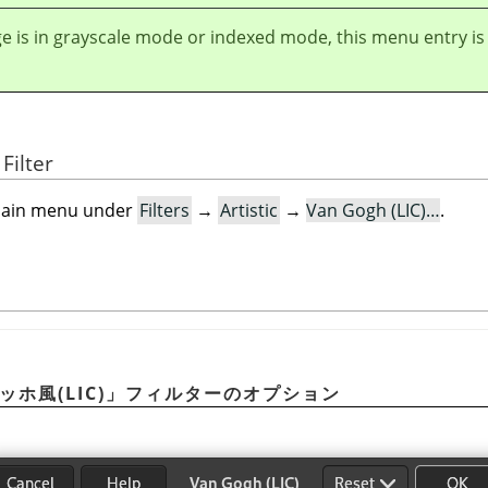
ge is in grayscale mode or indexed mode, this menu entry is
Filter
e main menu under
Filters
→
Artistic
→
Van Gogh (LIC)…
.
ッホ風(LIC)
」
フィルターのオプション