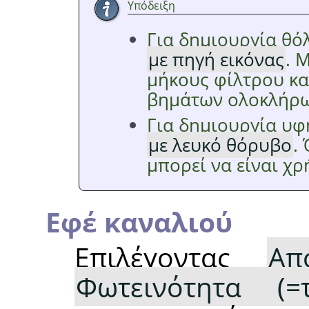
Υπόδειξη
Για δημιουργία θό
με πηγή εικόνας
. 
μήκους φίλτρου κα
βημάτων ολοκλήρωσ
Για δημιουργία υφ
με λευκό θόρυβο
.
μπορεί να είναι χρ
Εφέ καναλιού
Επιλέγοντας
Απ
Φωτεινότητα (=τ