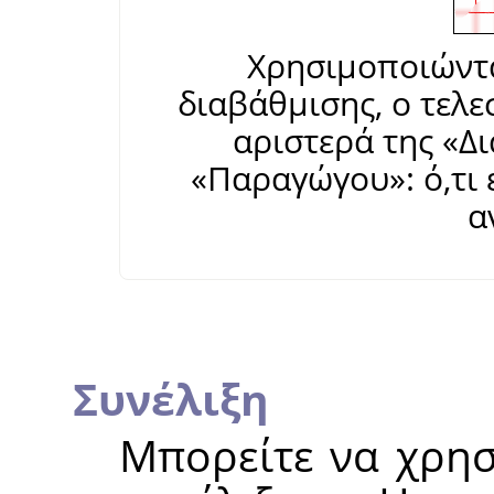
Χρησιμοποιώντα
διαβάθμισης, ο τελε
αριστερά της
«
Δ
«
Παραγώγου
»
: ό,τ
α
Συνέλιξη
Μπορείτε να χρησ