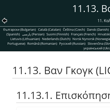
11.13. Β
11. Κα
български (Bulgarian)
Català (Catalan)
Čeština (Czech)
Dansk (Danish)
(Spanish)
پارسی (Persian)
Suomi (Finnish)
Français (French)
Hrvatski
Lietuvis (Lithuanian)
Nederlands (Dutch)
Norsk Nynorsk (Norwegi
Portuguese)
Română (Romanian)
Pусский (Russian)
Slovenčina (Slo
український (Ukra
11.13. Βαν Γκογκ (LI
11.13.1. Επισκόπησ