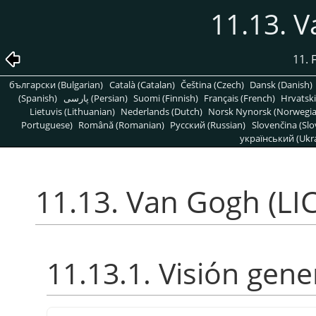
11.13. V
11. F
български (Bulgarian)
Català (Catalan)
Čeština (Czech)
Dansk (Danish)
(Spanish)
پارسی (Persian)
Suomi (Finnish)
Français (French)
Hrvatski
Lietuvis (Lithuanian)
Nederlands (Dutch)
Norsk Nynorsk (Norwegi
Portuguese)
Română (Romanian)
Pусский (Russian)
Slovenčina (Slo
український (Ukra
11.13. Van Gogh (LIC
11.13.1. Visión gene