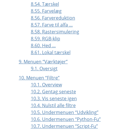
8.54. Tærskel
8.55. Farvelæg
8.56. Farvereduktion
8.57. Farve til alfa …
8.58. Rastersimulering
8.59. RGB-klip
8.60. Hed …
8.61. Lokal tærskel
9. Menuen
“
Værktøjer
”
9.1. Oversigt
10. Menuen
“
Filtre
”
10.1. Overview
10.2. Gentag seneste
10.3. Vis seneste igen
10.4. Nulstil alle filtre
10.5. Undermenuen
“
Udvikling
”
10.6. Undermenuen
“
Python-Fu
”
10.7. Undermenuen
“
Script-Fu
”