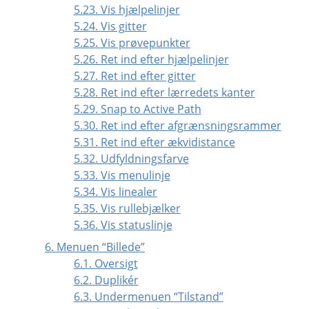
5.23. Vis hjælpelinjer
5.24. Vis gitter
5.25. Vis prøvepunkter
5.26. Ret ind efter hjælpelinjer
5.27. Ret ind efter gitter
5.28. Ret ind efter lærredets kanter
5.29. Snap to Active Path
5.30. Ret ind efter afgrænsningsrammer
5.31. Ret ind efter ækvidistance
5.32. Udfyldningsfarve
5.33. Vis menulinje
5.34. Vis linealer
5.35. Vis rullebjælker
5.36. Vis statuslinje
6. Menuen
“
Billede
”
6.1. Oversigt
6.2. Duplikér
6.3. Undermenuen
“
Tilstand
”