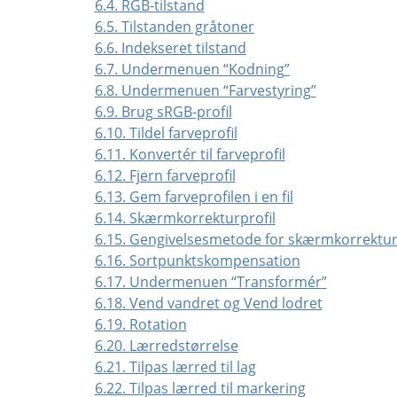
6.4. RGB-tilstand
6.5. Tilstanden gråtoner
6.6. Indekseret tilstand
6.7. Undermenuen
“
Kodning
”
6.8. Undermenuen
“
Farvestyring
”
6.9. Brug sRGB-profil
6.10. Tildel farveprofil
6.11. Konvertér til farveprofil
6.12. Fjern farveprofil
6.13. Gem farveprofilen i en fil
6.14. Skærmkorrekturprofil
6.15. Gengivelsesmetode for skærmkorrektu
6.16. Sortpunktskompensation
6.17. Undermenuen
“
Transformér
”
6.18. Vend vandret og Vend lodret
6.19. Rotation
6.20. Lærredstørrelse
6.21. Tilpas lærred til lag
6.22. Tilpas lærred til markering