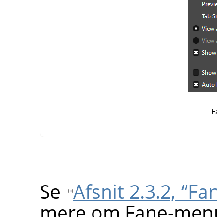
F
Se
Afsnit 2.3.2, “
mere om Fane-men