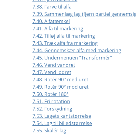
7.38. Farve til alfa
7.39. Sammenlæg lag (fjern partiel gennemsi
7.40. Alfatærskel
7.41. Alfa til markering
7.42. Tilføj alfa til markering
7.43. Træk alfa fra markering
7.44. Gennemskær alfa med markering
7.45. Undermenuen
“
Transformér
”
7.46. Vend vandret
7.47. Vend lodret
7.48. Rotér 90° med uret
7.49. Rotér 90° mod uret
7.50. Rotér 180°
7.51. Fri rotation
7.52. Forskydning
7.53. Lagets kantstørrelse
7.54. Lag til billedstørrelse
7.55. Skalér lag