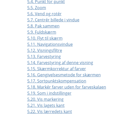
5.4. Punkt for punkt
5.5. Zoom
5.6. Vend og rotér
5.7. Centrér billede i vindue
5.8. Pak sammen
5.9. Fuldskærm
5.10. Flyt til skærm
5.11. Navigationsvindue
5.12. Visningsfiltre
5.13. Farvestyring
5.14. Farvestyring af denne visning
5.15. Skærmkorrektur af farver
5.16. Gengivelsesmetode for skærmen
5.17. Sortpunktskompensation
5.18. Markér farver uden for farveskalaen
5.19. Som i indstillinger
5.20. Vis markering
5.21. Vis lagets kant
5.22. Vis lærredets kant