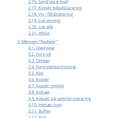
2.16. Send via e-mail
2.17. Kopiér billedplacering
2.18. Vis i filhåndtering
2.19. Luk visning
2.20. Luk alle
2.21. Afslut
3. Menuen
“
Redigér
”
3.1. Overview
3.2. Fortryd
3.3. Omgør
3.4. Fortrydelseshistorik
3.5. Klip
3.6. Kopiér
3.7. Kopiér synlige
3.8. Indsæt
3.9. Indsæt på samme placering
3.10. Indsæt som
3.11. Buffer
3.12. Ryd