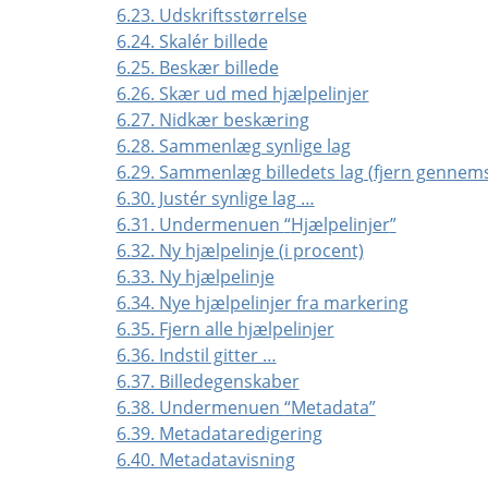
6.23. Udskriftsstørrelse
6.24. Skalér billede
6.25. Beskær billede
6.26. Skær ud med hjælpelinjer
6.27. Nidkær beskæring
6.28. Sammenlæg synlige lag
6.29. Sammenlæg billedets lag (fjern gennems
6.30. Justér synlige lag …
6.31. Undermenuen
“
Hjælpelinjer
”
6.32. Ny hjælpelinje (i procent)
6.33. Ny hjælpelinje
6.34. Nye hjælpelinjer fra markering
6.35. Fjern alle hjælpelinjer
6.36. Indstil gitter …
6.37. Billedegenskaber
6.38. Undermenuen
“
Metadata
”
6.39. Metadataredigering
6.40. Metadatavisning