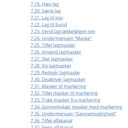
7.19. Hæv lag
7.20. Sænk lag
7.21. Lag til top
7.22. Lag til bund
7.23. Vend lagrækkefølgen om
7.24. Undermenuen
“
Maske
”
7.25. Tilføj lagmasker
7.26. Anvend lagmasker
7.27. Slet lagmasker
7.28. Vis lagmasker
7.29. Redigér lagmaske
7.30. Deaktivér lagmasker
7.31. Masker til markering
7.32. Tilføj masker til markering
7.33. Træk masker fra markering
7.34. Gennemskær masker med markering
7.35. Undermenuen
“
Gennemsigtighed
”
7.36. Tilføj alfakanal
7.37. Fjern alfakanal