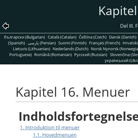
Kapite
Del III
български (Bulgarian)
Català (Catalan)
Čeština (Czech)
Dansk (Danish)
(Spanish)
پارسی (Persian)
Suomi (Finnish)
Français (French)
Hrvatski
Lietuvis (Lithuanian)
Nederlands (Dutch)
Norsk Nynorsk (Norwegi
Portuguese)
Română (Romanian)
Pусский (Russian)
Slovenčina (Slo
український (Ukra
Kapitel 16. Menuer
Indholdsfortegnels
1. Introduktion til menuer
1.1. Hovedmenuen