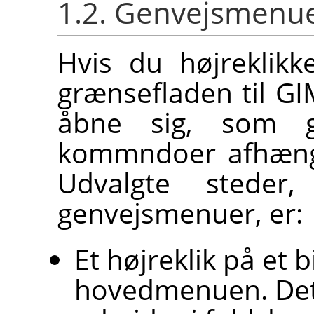
1.2. Genvejsmenu
Hvis du højreklik
grænsefladen til
GI
åbne sig, som gi
kommndoer afhængi
Udvalgte steder
genvejsmenuer, er:
Et højreklik på et 
hovedmenuen. Det e