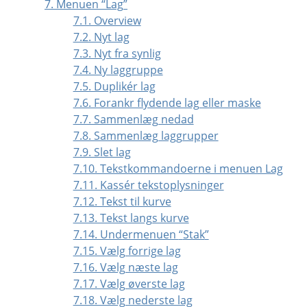
7. Menuen
“
Lag
”
7.1. Overview
7.2. Nyt lag
7.3. Nyt fra synlig
7.4. Ny laggruppe
7.5. Duplikér lag
7.6. Forankr flydende lag eller maske
7.7. Sammenlæg nedad
7.8. Sammenlæg laggrupper
7.9. Slet lag
7.10. Tekstkommandoerne i menuen Lag
7.11. Kassér tekstoplysninger
7.12. Tekst til kurve
7.13. Tekst langs kurve
7.14. Undermenuen
“
Stak
”
7.15. Vælg forrige lag
7.16. Vælg næste lag
7.17. Vælg øverste lag
7.18. Vælg nederste lag