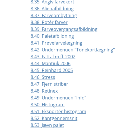
8.35. Angiv farvekort
8.36. Alienafbildning
8.37. Farveombytning
8.38. Rotér farver
8.39. Farveovergangsafbildning
8.40. Paletafbildning
8.41. Prøvefarvelægning
8.42. Undermenuen
“
Tonekortlægning
”
8.43. Fattal m.fl. 2002
8.44. Mantiuk 2006
8.45. Reinhard 2005
8.46. Stress
8.47. Fjern striber
8.48. Retinex
8.49. Undermenuen
“
Info
”
8.50. Histogram
8.51. Eksportér histogram
8.52. Kantgennemsnit
8.53. Jævn palet