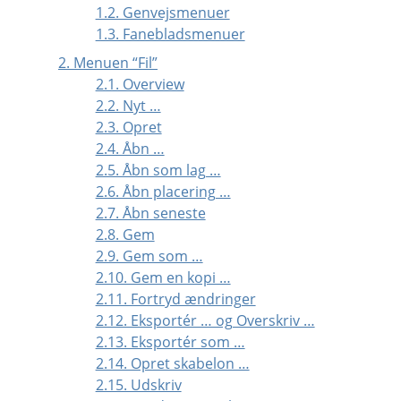
1.2. Genvejsmenuer
1.3. Fanebladsmenuer
2. Menuen
“
Fil
”
2.1. Overview
2.2. Nyt …
2.3. Opret
2.4. Åbn …
2.5. Åbn som lag …
2.6. Åbn placering …
2.7. Åbn seneste
2.8. Gem
2.9. Gem som …
2.10. Gem en kopi …
2.11. Fortryd ændringer
2.12. Eksportér … og Overskriv …
2.13. Eksportér som …
2.14. Opret skabelon …
2.15. Udskriv