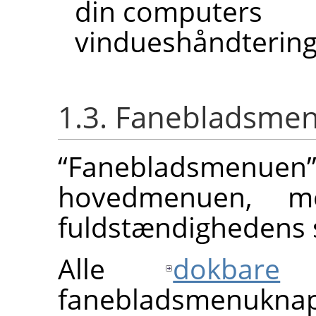
din computers
vindueshåndterin
1.3. Fanebladsme
“
Fanebladsmenuen
hovedmenuen, 
fuldstændighedens 
Alle
dokbare
d
fanebladsmenukn