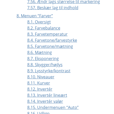
7.56. Ændr lags størrelse til markering
7.57. Beskær lag til indhold
8. Menuen
“
Farver
”
8.1. Oversigt
8.2. Farvebalance
8.3. Farvetemperatur
8.4. Farvetone/farvestyrke
8.5. Farvetone/mætning
8.6. Mætning
8.7. Eksponering
8.8. Skygger/højlys
8.9. Lysstyrke/kontrast
8.10. Niveauer
8.11. Kurver
8.12. Invertér
8.13. Invertér lineært
8.14. Invertér valør
8.15. Undermenuen
“
Auto
”
8.16. Udlign