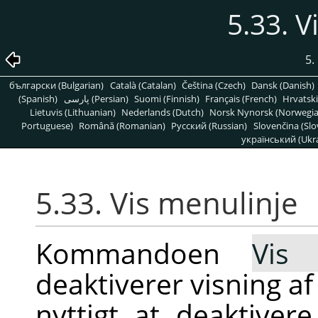
5.33. V
5.
български (Bulgarian)
Català (Catalan)
Čeština (Czech)
Dansk (Danish)
(Spanish)
پارسی (Persian)
Suomi (Finnish)
Français (French)
Hrvatski
Lietuvis (Lithuanian)
Nederlands (Dutch)
Norsk Nynorsk (Norwegi
Portuguese)
Română (Romanian)
Pусский (Russian)
Slovenčina (Slo
український (Ukra
5.33. Vis menulinje
Kommandoen
Vis 
deaktiverer visning af
nyttigt at deaktiver