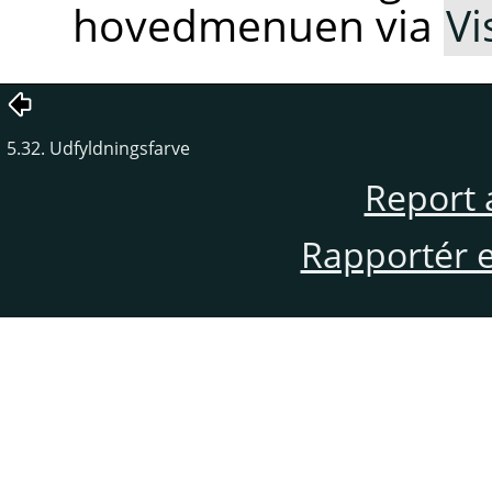
hovedmenuen via
Vi
5.32. Udfyldningsfarve
Report 
Rapportér en