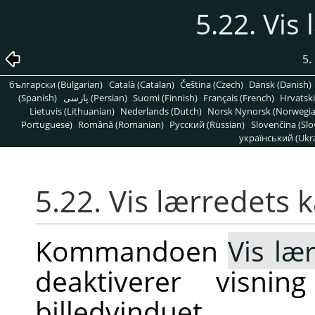
5.22. Vis
5.
български (Bulgarian)
Català (Catalan)
Čeština (Czech)
Dansk (Danish)
(Spanish)
پارسی (Persian)
Suomi (Finnish)
Français (French)
Hrvatski
Lietuvis (Lithuanian)
Nederlands (Dutch)
Norsk Nynorsk (Norwegi
Portuguese)
Română (Romanian)
Pусский (Russian)
Slovenčina (Slo
український (Ukra
5.22. Vis lærredets 
Kommandoen
Vis læ
deaktiverer visni
billedvinduet.