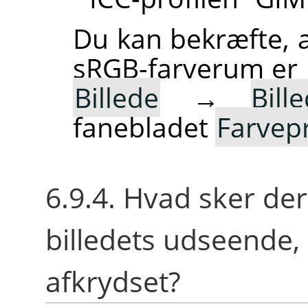
Du kan bekræfte, 
sRGB-farverum er b
Billede
→
Bill
fanebladet
Farvepr
6.9.4. Hvad sker der
billedets udseende,
afkrydset?