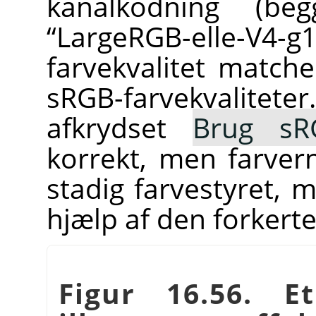
kanalkodning (be
“
LargeRGB-elle-V4-g1
farvekvalitet match
sRGB-farvekvalite
afkrydset
Brug sRG
korrekt, men farvern
stadig farvestyret, 
hjælp af den forkerte
Figur 16.56. E