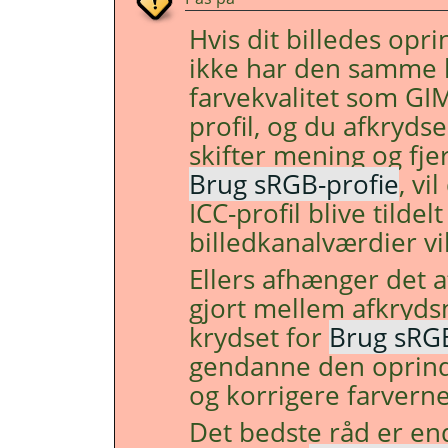
Hvis dit billedes oprin
ikke har den samme 
farvekvalitet som G
profil, og du afkrydse
skifter mening og fje
Brug sRGB-profie
, vi
ICC-profil blive tildel
billedkanalværdier v
Ellers afhænger det a
gjort mellem afkrydsn
krydset for
Brug sRGB
gendanne den oprindel
og korrigere farverne 
Det bedste råd er e