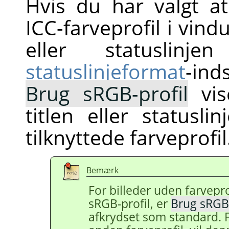
Hvis du har valgt at 
ICC-farveprofil i vind
eller statuslin
statuslinjeformat
-inds
Brug sRGB-profil
vi
titlen eller statusli
tilknyttede farveprofil
Bemærk
For billeder uden farvepro
sRGB-profil, er
Brug sRGB-
afkrydset som standard. F