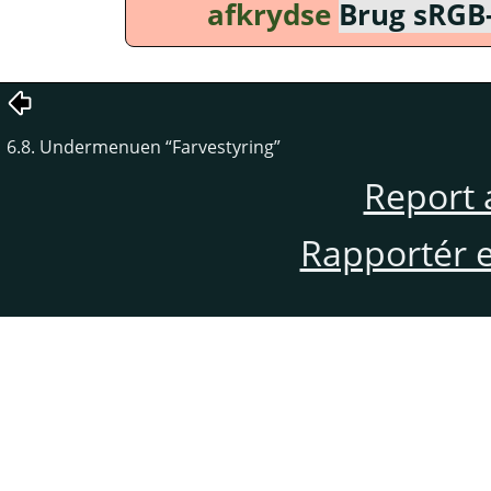
afkrydse
Brug sRGB-
6.8. Undermenuen
“
Farvestyring
”
Report 
Rapportér en