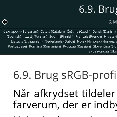
6.9. Bru
6. 
български (Bulgarian)
Català (Catalan)
Čeština (Czech)
Dansk (Danish)
(Spanish)
پارسی (Persian)
Suomi (Finnish)
Français (French)
Hrvatski
Lietuvis (Lithuanian)
Nederlands (Dutch)
Norsk Nynorsk (Norwegi
Portuguese)
Română (Romanian)
Pусский (Russian)
Slovenčina (Slo
український (Ukra
6.9. Brug sRGB-profi
Når afkrydset tildele
farverum, der er indbyg