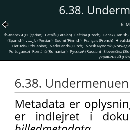
6.38. Under
6. 
български (Bulgarian)
Català (Catalan)
Čeština (Czech)
Dansk (Danish)
(Spanish)
پارسی (Persian)
Suomi (Finnish)
Français (French)
Hrvatski
Lietuvis (Lithuanian)
Nederlands (Dutch)
Norsk Nynorsk (Norwegi
Portuguese)
Română (Romanian)
Pусский (Russian)
Slovenčina (Slo
український (Ukra
6.38. Undermenue
Metadata er oplysni
er indlejret i dok
billedmetadata
.