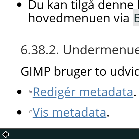
Du kan tilgå denn
hovedmenuen via
B
6.38.2. Undermenu
GIMP bruger to udvi
Redigér metadata
.
Vis metadata
.