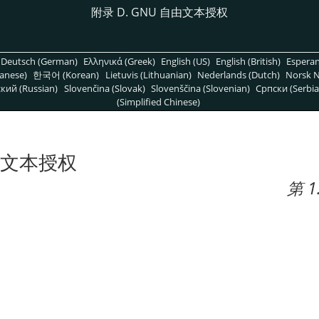
附录 D. GNU 自由文本授权
Deutsch (German)
Ελληνικά (Greek)
English (US)
English (British)
Espera
anese)
한국어 (Korean)
Lietuvis (Lithuanian)
Nederlands (Dutch)
Norsk N
кий (Russian)
Slovenčina (Slovak)
Slovenščina (Slovenian)
Српски (Serbia
(Simplified Chinese)
自由文本授权
第 1