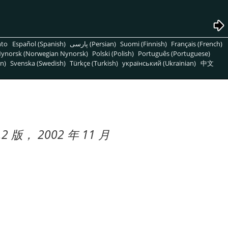
nto
Español (Spanish)
پارسی (Persian)
Suomi (Finnish)
Français (French)
ynorsk (Norwegian Nynorsk)
Polski (Polish)
Português (Portuguese)
n)
Svenska (Swedish)
Türkçe (Turkish)
український (Ukrainian)
中文
.2 版， 2002 年 11 月