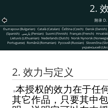
2.
附录 D
български (Bulgarian)
Català (Catalan)
Čeština (Czech)
Dansk (Danish)
(Spanish)
پارسی (Persian)
Suomi (Finnish)
Français (French)
Hrvatski
Lietuvis (Lithuanian)
Nederlands (Dutch)
Norsk Nynorsk (Norwegi
Portuguese)
Română (Romanian)
Pусский (Russian)
Slovenčina (Slo
український (Ukra
2. 效力与定义
本授权的效力在于任
其它作品，只要其中