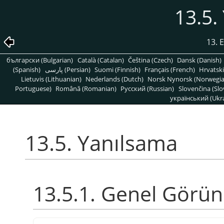
13.5.
13. 
български (Bulgarian)
Català (Catalan)
Čeština (Czech)
Dansk (Danish)
(Spanish)
پارسی (Persian)
Suomi (Finnish)
Français (French)
Hrvatski
Lietuvis (Lithuanian)
Nederlands (Dutch)
Norsk Nynorsk (Norwegi
Portuguese)
Română (Romanian)
Pусский (Russian)
Slovenčina (Slo
український (Ukra
13.5. Yanılsama
13.5.1. Genel Görü