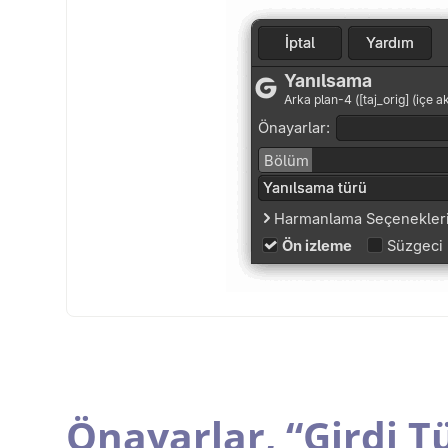
Önayarlar,
“
Girdi T