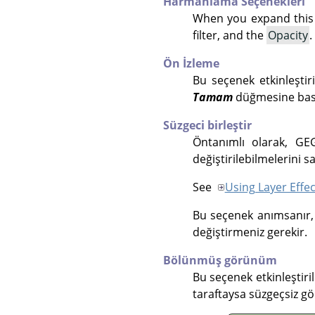
Harmanlama Seçenekleri
When you expand this 
filter, and the
Opacity
.
Ön İzleme
Bu seçenek etkinleştir
Tamam
düğmesine basm
Süzgeci birleştir
Öntanımlı olarak,
GE
değiştirilebilmelerini 
See
Using Layer Effec
Bu seçenek anımsanır, 
değiştirmeniz gerekir.
Bölünmüş görünüm
Bu seçenek etkinleştir
taraftaysa süzgeçsiz gö