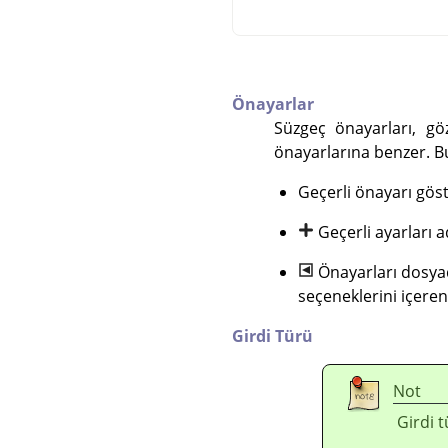
Önayarlar
Süzgeç önayarları, gö
önayarlarına benzer. B
Geçerli önayarı gös
Geçerli ayarları 
Önayarları dosya
seçeneklerini içere
Girdi Türü
Not
Girdi t