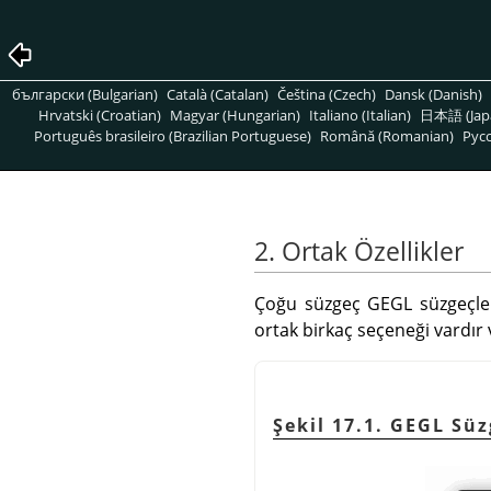
български (Bulgarian)
Català (Catalan)
Čeština (Czech)
Dansk (Danish)
Hrvatski (Croatian)
Magyar (Hungarian)
Italiano (Italian)
日本語 (Jap
Português brasileiro (Brazilian Portuguese)
Română (Romanian)
Pусс
2. Ortak Özellikler
Çoğu süzgeç
GEGL
süzgeçle
ortak birkaç seçeneği vardır v
Şekil 17.1. GEGL Sü