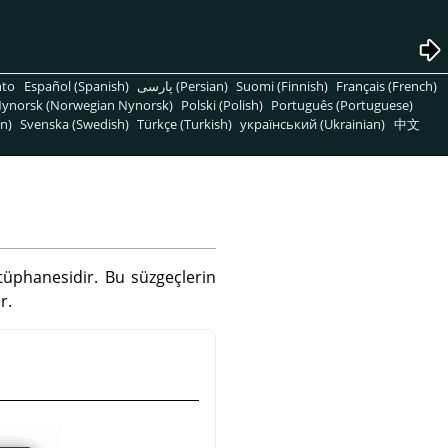
nto
Español (Spanish)
پارسی (Persian)
Suomi (Finnish)
Français (French)
ynorsk (Norwegian Nynorsk)
Polski (Polish)
Português (Portuguese)
n)
Svenska (Swedish)
Türkçe (Turkish)
український (Ukrainian)
中文
tüphanesidir. Bu süzgeçlerin
r.