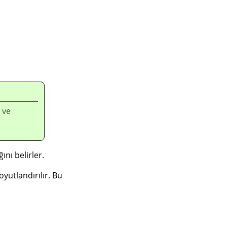
 ve
ı belirler.
yutlandırılır. Bu