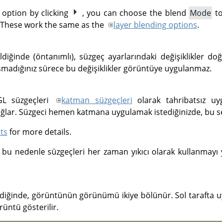
option by clicking
, you can choose the blend
Mode
to
 These work the same as the
layer blending options
.
ildiğinde (öntanımlı), süzgeç ayarlarındaki değişiklikler d
adığınız sürece bu değişiklikler görüntüye uygulanmaz.
GL
süzgeçleri
katman süzgeçleri
olarak tahribatsız u
sağlar. Süzgeci hemen katmana uygulamak istediğinizde, bu seç
ts
for more details.
bu nedenle süzgeçleri her zaman yıkıcı olarak kullanmayı y
ildiğinde, görüntünün görünümü ikiye bölünür. Sol tarafta u
rüntü gösterilir.