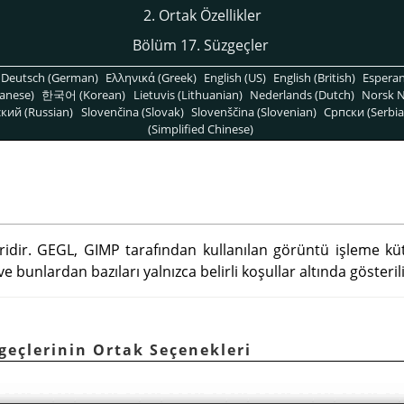
2. Ortak Özellikler
Bölüm 17. Süzgeçler
Deutsch (German)
Ελληνικά (Greek)
English (US)
English (British)
Espera
anese)
한국어 (Korean)
Lietuvis (Lithuanian)
Nederlands (Dutch)
Norsk N
кий (Russian)
Slovenčina (Slovak)
Slovenščina (Slovenian)
Српски (Serbia
(Simplified Chinese)
ridir.
GEGL
,
GIMP
tarafından kullanılan görüntü işleme kü
e bunlardan bazıları yalnızca belirli koşullar altında gösterili
zgeçlerinin Ortak Seçenekleri