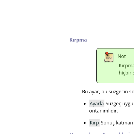
Kırpma
Not
Kırpma 
hiçbir
Bu ayar, bu süzgecin s
Ayarla
Süzgeç uygula
öntanımlıdır.
Kırp
Sonuç katman sı