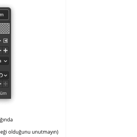
ığında
neği olduğunu unutmayın)