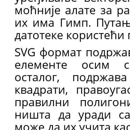
моћније алате за р
их има Гимп. Пута
датотеке користећи 
SVG
формат подржав
елементе осим с
осталог, подржа
квадрати, правоуга
правилни полиго
ништа да уради са
може да их учита ка