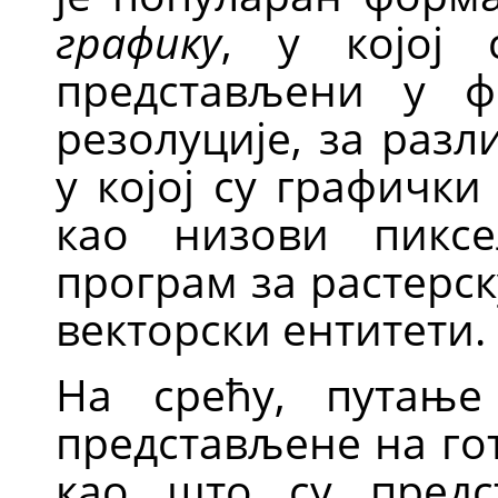
графику
, у којој 
представљени у ф
резолуције, за разл
у којој су графичк
као низови пиксе
програм за растерск
векторски ентитети.
На срећу, путањ
представљене на го
као што су предс