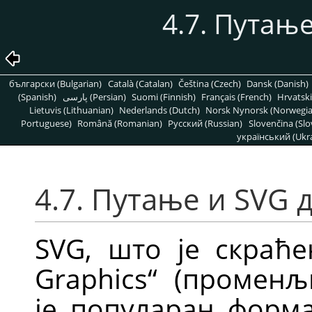
4.7. Путањ
български (Bulgarian)
Català (Catalan)
Čeština (Czech)
Dansk (Danish)
(Spanish)
پارسی (Persian)
Suomi (Finnish)
Français (French)
Hrvatski
Lietuvis (Lithuanian)
Nederlands (Dutch)
Norsk Nynorsk (Norwegi
Portuguese)
Română (Romanian)
Pусский (Russian)
Slovenčina (Slo
український (Ukra
4.7. Путање и
SVG
д
SVG
, што је скраћ
Graphics
“
(променљи
је популаран форм