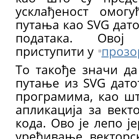
усклађеност омог
путања као
SVG
дато
података. Овој
приступити у
прозо
То такође значи д
путање из
SVG
дато
програмима, као ш
апликација за вект
кода. Ово је лепо 
уређивање векторс