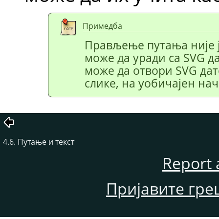
Примедба
Прављење путања није ј
може да уради са
SVG
да
може да отвори
SVG
дат
слике, на уобичајен нач
4.6. Путање и текст
Report 
Пријавите гре