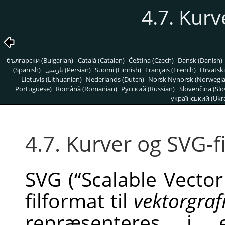
4.7. Kur
български (Bulgarian)
Català (Catalan)
Čeština (Czech)
Dansk (Danish)
(Spanish)
پارسی (Persian)
Suomi (Finnish)
Français (French)
Hrvatski
Lietuvis (Lithuanian)
Nederlands (Dutch)
Norsk Nynorsk (Norwegi
Portuguese)
Română (Romanian)
Pусский (Russian)
Slovenčina (Slo
український (Ukra
4.7. Kurver og
SVG
-f
SVG
(
“
Scalable Vector
filformat til
vektorgraf
repræsenteres i e