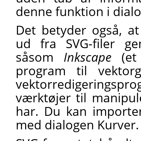
denne funktion i dia
Det betyder også, a
ud fra
SVG
-filer 
såsom
Inkscape
(et 
program til vektor
vektorredigeringspr
værktøjer til manipu
har. Du kan importe
med dialogen Kurver.