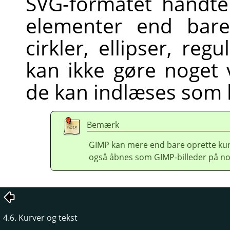
SVG
-formatet håndte
elementer end bare 
cirkler, ellipser, re
kan ikke gøre noget
de kan indlæses som 
Bemærk
GIMP kan mere end bare oprette kur
også åbnes som GIMP-billeder på no
4.6. Kurver og tekst