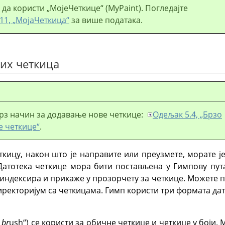
да користи „МојеЧеткице“ (MyPaint). Погледајте
11, „МојаЧеткица“
за више података.
вих четкица
рз начин за додавање нове четкице:
Одељак 5.4, „Брзо
 четкице“
.
ткицу, након што је направите или преузмете, морате је
Датотека четкице мора бити постављена у Гимпову пута
е индексира и прикаже у прозорчету за четкице. Можете 
ректоријум са четкицама. Гимп користи три формата дат
p
br
ush“) се користи за обичне четкице и четкице у боји