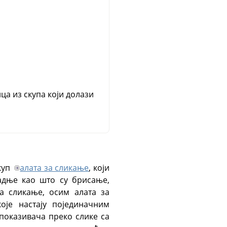
а из скупа који долази
куп
алата за сликање
, који
адње као што су брисање,
а сликање, осим алата за
оје настају појединачним
показивача преко слике са