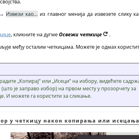
својства.
→
Извези као…
из главног менија да извезете слику 
ткице
, кликните на дугме
Освежи четкице
.
вљује међу осталим четкицама. Можете је одмах користи
радите „Копирај“ или „Исеци“ на избору, видећете садрж
 (што је заправо избор) на првом месту у прозорчету за
е. И можете га користити за сликање.
бор у четкицу након копирања или исецањ