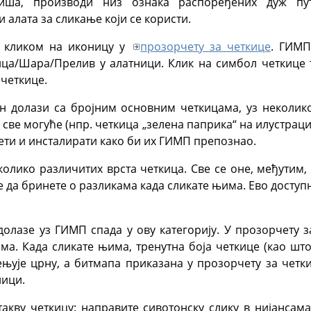
миша, производи низ ознака распоређених дуж пу
 алата за сликање који се користи.
и кликом на иконицу у
прозорчету за четкице
.
ГИМП
ица/Шара/Прелив у алатници. Клик на симбол четкице т
четкице.
он долази са бројним основним четкицама, уз неколик
 све могуће (нпр. четкица „зелена паприка“ на илустрац
ети и инсталирати како би их
ГИМП
препознао.
олико различитих врста четкица. Све се оне, међутим, 
 да бринете о разликама када сликате њима. Ево доступн
 долазе уз
ГИМП
спада у ову категорију. У прозорчету 
а. Када сликате њима, тренутна боја четкице (као што
ењује црну, а битмапа приказана у прозорчету за четк
лици.
акву четкицу: направите сивотонску слику в нијансама