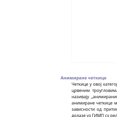
Анимиране четкице
Четкице у овој катег
црвеним троугловим
називају „анимирани
анимиране четкице м
зависности од прити
долазе уз
ГИМП
су рел