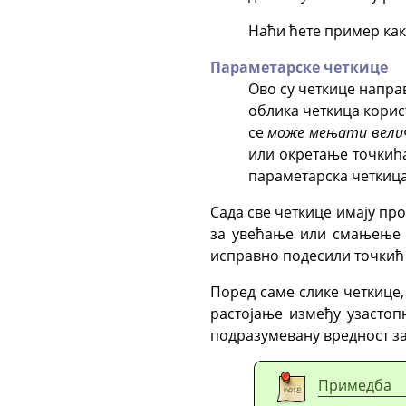
Наћи ћете пример как
Параметарске четкице
Ово су четкице напр
облика четкица корис
се
може мењати вели
или окретање точкића
параметарска четкица
Сада све четкице имају про
за увећање или смањење в
исправно подесили точкић
Поред саме слике четкице,
растојање између узастоп
подразумевану вредност за 
Примедба