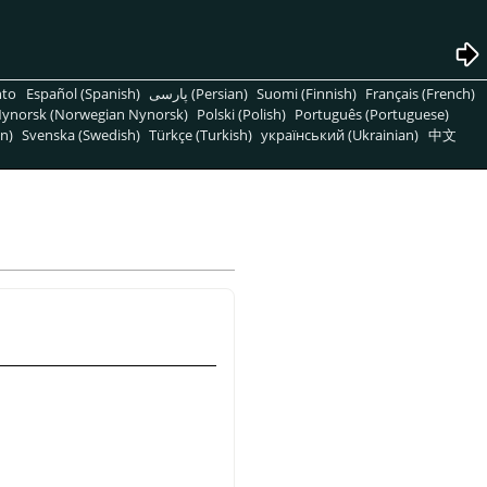
nto
Español (Spanish)
پارسی (Persian)
Suomi (Finnish)
Français (French)
ynorsk (Norwegian Nynorsk)
Polski (Polish)
Português (Portuguese)
n)
Svenska (Swedish)
Türkçe (Turkish)
український (Ukrainian)
中文