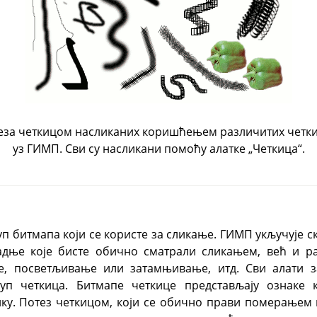
за четкицом насликаних коришћењем различитих четкиц
уз
ГИМП
. Сви су насликани помоћу алатке „Четкица“.
уп битмапа који се користе за сликање.
ГИМП
укључује с
адње које бисте обично сматрали сликањем, већ и р
, посветљивање или затамњивање, итд. Сви алати з
куп четкица. Битмапе четкице представљају ознаке к
ику. Потез четкицом, који се обично прави померањем 