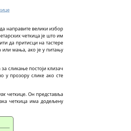
кице
 да направите велики избор
етарских четкица је што им
сити да притисци на тастере
 или мања, ако је у питању
а за сликање постоји клизач
о у прозору слике ако сте
мак
четкице. Он представља
вака четкица има додељену