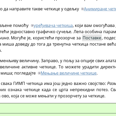
о да направите такве четкице у одељку
Анимиране чет
ављене помоћу
уређивача четкица
, који вам омогућава
тећи једноставно графичко сучеље. Лепа особина парам
чина
. Могуће је, користећи прозорче за
Поставке
, поде
 миша доведу до тога да тренутна четкица постане већа
.
менљиву величину. Заправо, у пољу за опције свих алат
еличине активне четкице. То можете урадити директн
 миша; погледајте
Мењање величине четкице
.
 свака
ГИМП
четкица има још једно важно својство:
Раз
них ознака четкице када се црта непрекидни потез. С
ово, која се може мењати у прозорчету за четкице.