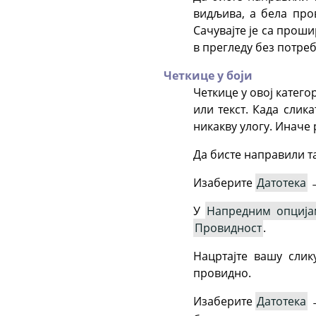
видљива, а бела про
Сачувајте је са проши
в прегледу без потр
Четкице у боји
Четкице у овој катего
или текст. Када слик
никакву улогу. Иначе 
Да бисте направили т
Изаберите
Датотека
У
Напредним опција
Провидност
.
Нацртајте вашу слик
провидно.
Изаберите
Датотека