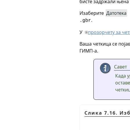
бисте задржали њена 
Изаберите
Датотека
.
.gbr
У
прозорчету за че
Ваша четкица се поја
ГИМП
-а.
Савет
Када у
оставе
четкиц
Слика 7.16. Из