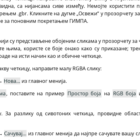
видна, са нијансама сиве између. Немојте користити п
рењем .gbr. Кликните на дугме „Освежи“ у прозорчету за
ебе за поновним покретањем
ГИМПА
.
рији су представљене обојеним сликама у прозорчету за 
ате њима, користе се боје онако како су приказане; тре
раде на исти начин као и обичне четкице.
акву четкицу, направите малу RGBA слику:
→
Нова…
из главног менија.
ма
, поставите на пример
Простор боја
на
RGB боја
и
у. За разлику од сивотоних четкица, провидне облас
→
Сачувај…
из главног менија да најпре сачувате вашу с