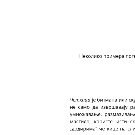
Неколико примера поте
Четкица
је битмапа или ск
не само да извршавају р
умножавање, размазивање
мастило, користе исти с
„додирима“ четкице на сл