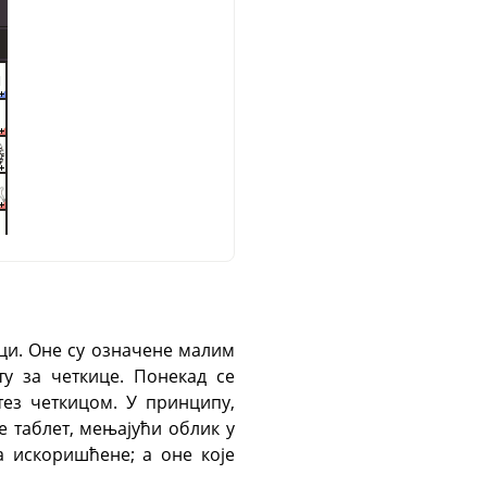
ици. Оне су означене малим
у за четкице. Понекад се
тез четкицом. У принципу,
 таблет, мењајући облик у
а искоришћене; а оне које