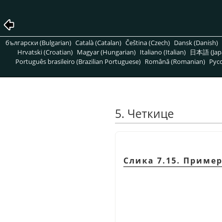
български (Bulgarian)
Català (Catalan)
Čeština (Czech)
Dansk (Danish)
Hrvatski (Croatian)
Magyar (Hungarian)
Italiano (Italian)
日本語 (Jap
Português brasileiro (Brazilian Portuguese)
Română (Romanian)
Pусс
5. Четкице
Слика 7.15. Приме