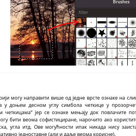
орији могу направити више од једне врсте ознаке на сл
а у доњем десном углу симбола четкице у прозорчет
м четкицама“ јер се ознаке мењају док повлачите по
огу бити веома софистициране, нарочито ако користите
ска, угла итд. Ове могућности ипак никада нису заист
ативно једноставне (али и даље веома корисне).