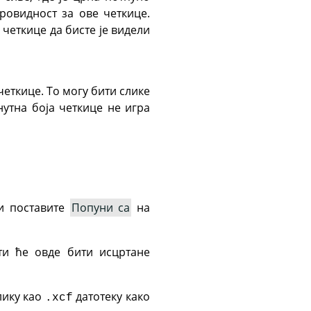
ровидност за ове четкице.
 четкице да бисте је видели
четкице. То могу бити слике
нутна боја четкице не игра
 поставите
Попуни са
на
ти ће овде бити исцртане
лику као
датотеку како
.xcf