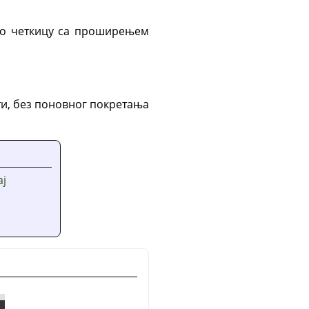
као четкицу са проширењем
ти, без поновног покретања
ај
а