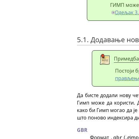
ГИМП
може 
Одељак 3.
5.1. Додавање но
Примедба
Постоји б
прављење
Да бисте додали нову че
Гимп може да користи. 
како би Гимп могао да ј
што поново индексира ди
GBR
Формат
(„
g
im
.gbr