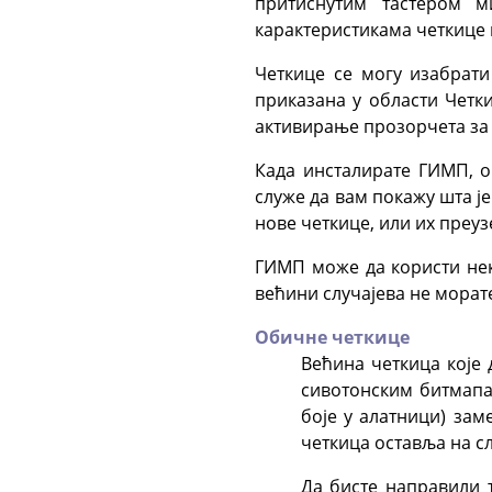
притиснутим тастером 
карактеристикама четкице и
Четкице се могу изабрат
приказана у области Четк
активирање прозорчета за 
Када инсталирате
ГИМП
, 
служе да вам покажу шта је
нове четкице, или их преуз
ГИМП
може да користи нек
већини случајева не морате
Обичне четкице
Већина четкица које
сивотонским битмапам
боје у алатници) зам
четкица оставља на с
Да бисте направили т