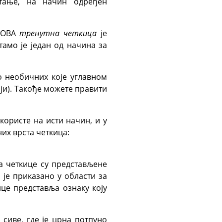
тање, на начин одређен
ОВА
тренутна четкица
је
амо је један од начина за
о необичних које углавном
ији). Такође можете правити
користе на исти начин, и у
их врста четкица:
за четкице су представљене
 је приказано у области за
ице представља ознаку коју
 сиве, где је црна потпуно