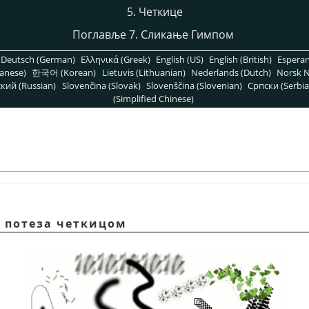
5. Четкице
Поглавље 7. Сликање Гимпом
Deutsch (German)
Ελληνικά (Greek)
English (US)
English (British)
Espera
anese)
한국어 (Korean)
Lietuvis (Lithuanian)
Nederlands (Dutch)
Norsk N
кий (Russian)
Slovenčina (Slovak)
Slovenščina (Slovenian)
Српски (Serbia
(Simplified Chinese)
р потеза четкицом