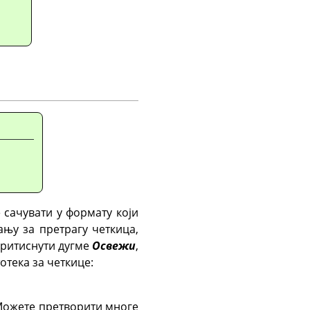
 сачувати у формату који
њу за претрагу четкица,
притиснути дугме
Освежи
,
отека за четкице:
. Можете претворити многе