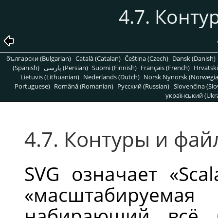
4.7. Конт
български (Bulgarian)
Català (Catalan)
Čeština (Czech)
Dansk (Danish)
(Spanish)
پارسی (Persian)
Suomi (Finnish)
Français (French)
Hrvatski
Lietuvis (Lithuanian)
Nederlands (Dutch)
Norsk Nynorsk (Norwegi
Portuguese)
Română (Romanian)
Pусский (Russian)
Slovenčina (Slo
український (Ukra
4.7. Контуры и фа
SVG
означает
«
Scal
«
масштабируемая
набирающий всё 