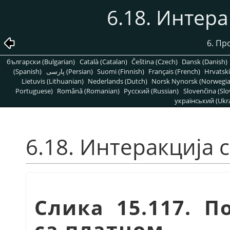
6.18. Интер
6. Пр
български (Bulgarian)
Català (Catalan)
Čeština (Czech)
Dansk (Danish)
(Spanish)
پارسی (Persian)
Suomi (Finnish)
Français (French)
Hrvatski
Lietuvis (Lithuanian)
Nederlands (Dutch)
Norsk Nynorsk (Norwegi
Portuguese)
Română (Romanian)
Pусский (Russian)
Slovenčina (Slo
український (Ukra
6.18. Интеракција 
Слика 15.117. П
са платном