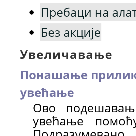
Пребаци на ала
Без акције
Увеличавање
Понашање прилик
увећање
Ово подешавањ
увећање помо
Подразумевано,