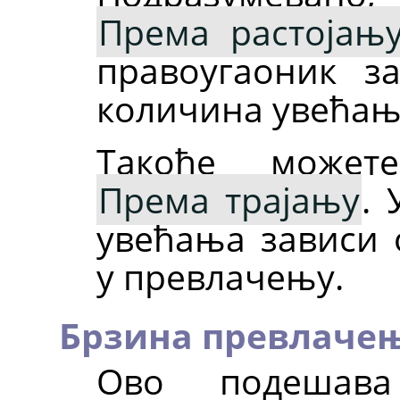
Према растојањ
правоугаоник з
количина увећањ
Такође может
Према трајању
. 
увећања зависи 
у превлачењу.
Брзина превлачењ
Ово подешав