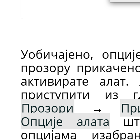
Уобичајено, опциј
прозору прикачен
активирате алат.
приступити из г
Прозори
→
Пр
Опције алата
што
опцијама изабра