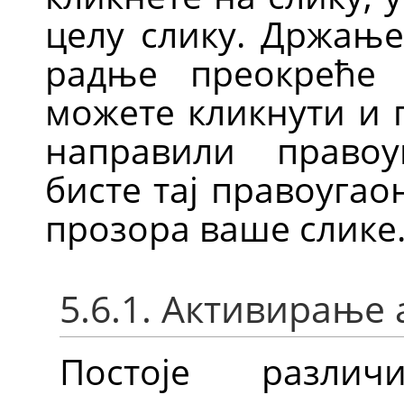
целу слику. Држањ
радње преокреће 
можете кликнути и 
направили правоу
бисте тај правоуга
прозора ваше слике
5.6.1. Активирање 
Постоје разли