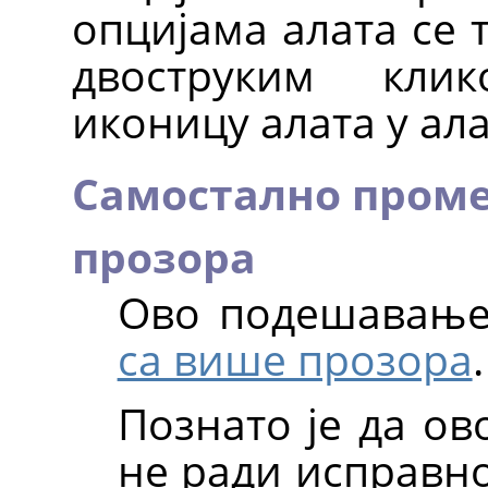
опцијама алата се 
двоструким кли
иконицу алата у ал
Самостално пром
прозора
Ово подешавање
са више прозора
.
Познато је да о
не ради исправно