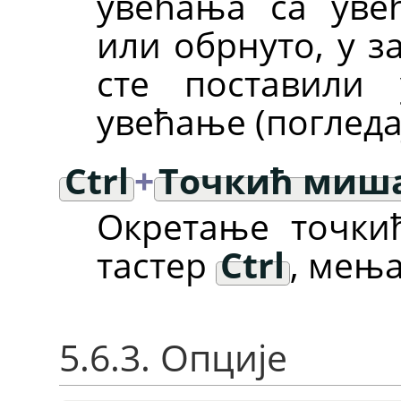
увећања са ув
или обрнуто, у з
сте поставили
увећање (погледај
Ctrl
+
Точкић миш
Окретање точки
тастер
Ctrl
, мењ
5.6.3. Опције