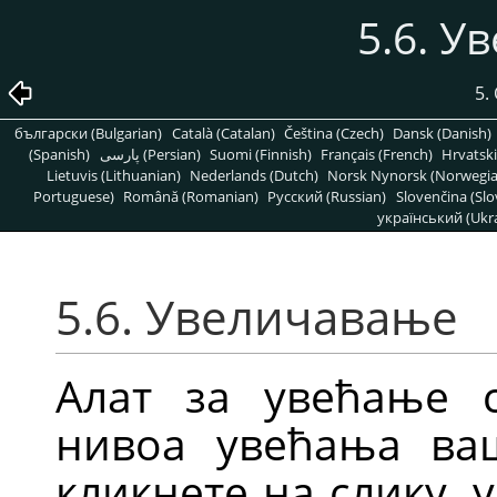
5.6. У
5.
български (Bulgarian)
Català (Catalan)
Čeština (Czech)
Dansk (Danish)
(Spanish)
پارسی (Persian)
Suomi (Finnish)
Français (French)
Hrvatski
Lietuvis (Lithuanian)
Nederlands (Dutch)
Norsk Nynorsk (Norwegi
Portuguese)
Română (Romanian)
Pусский (Russian)
Slovenčina (Slo
український (Ukra
5.6. Увеличавање
Алат за увећање 
нивоа увећања ваш
кликнете на слику,