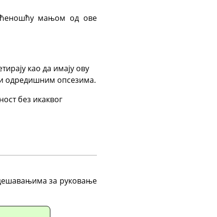
асићеношћу мањом од ове
етирају као да имају ову
м и одредишним опсезима.
ност без икаквог
подешавањима за руковање