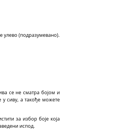
че улево (подразумевано).
ива се не сматра бојом и
 у сиву, а такође можете
стити за избор боје која
аведени испод.