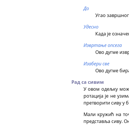
До
Угао завршног 
Удесно
Када је означе
Извртање опсега
Ово дугме изв
Изабери све
Ово дугме бира
Рад са сивим
У овом одељку може
ротација је не узи
претворити сиву у 
Мали кружић на точ
представља сиву. О