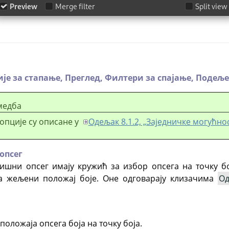
је за стапање,
Преглед,
Филтери за спајање,
Подеље
медба
опције су описане у
Одељак 8.1.2, „Заједничке могућнос
опсег
ишни опсег имају кружић за избор опсега на точку б
а жељени положај боје. Оне одговарају клизачима
О
положаја опсега боја на точку боја.