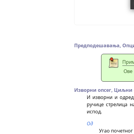
Предподешавања,
Опци
При
Ове 
Изворни опсег,
Циљни 
И изворни и одред
ручице стрелица н
испод.
Од
Угао почетног 