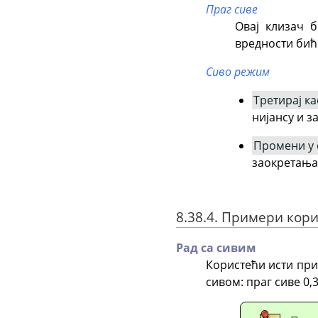
Праг сиве
Овај клизач 
вредности биће
Сиво режим
Третирај ка
нијансу и з
Промени у 
заокретања
8.38.4. Примери ко
Рад са сивим
Користећи исти при
сивом: праг сиве 0,3