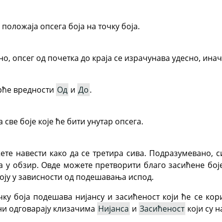
положаја опсега боја на точку боја.
но, опсег од почетка до краја се израчунава удесно, ина
рће вредности
Од
и
До
.
 све боје које ће бити унутар опсега.
те навести како да се третира сива. Подразумевано, с
ма у обзир. Овде можете претворити благо засићене боје
боју у зависности од подешавања испод.
ку боја подешава нијансу и засићеност који ће се кори
ни одговарају клизачима
Нијанса
и
Засићеност
који су н