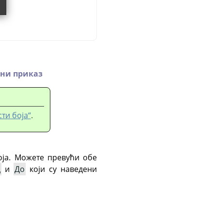
ни приказ
ти боја“
.
оја. Можете превући обе
д
и
До
који су наведени