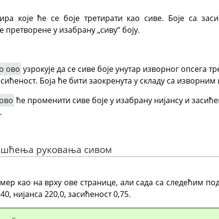
бира које ће се боје третирати као сиве. Боје са з
 претворене у изабрану „сиву“ боју.
о ово
узрокује да се сиве боје унутар изворног опсега тр
асићеност. Боја ће бити заокренута у складу са изворни
ово
ће променити сиве боје у изабрану нијансу и засиће
.
ришћења руковања сивом
мер као на врху ове странице, али сада са следећим 
40, нијанса 220,0, засићеност 0,75.