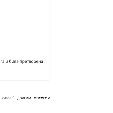
ега и бива претворена
 опсег) другим опсегом