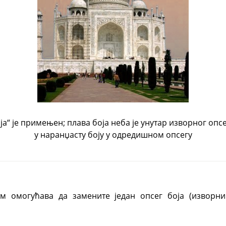
ја
“
је примењен; плава боја неба је унутар изворног опс
у наранџасту боју у одредишном опсегу
м омогућава да замените један опсег боја (изворни