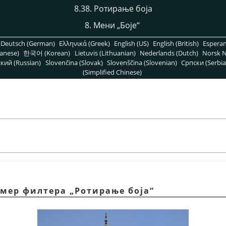
8.38. Ротирање боја
8. Мени
„
Боје
“
Deutsch (German)
Ελληνικά (Greek)
English (US)
English (British)
Espera
anese)
한국어 (Korean)
Lietuvis (Lithuanian)
Nederlands (Dutch)
Norsk N
кий (Russian)
Slovenčina (Slovak)
Slovenščina (Slovenian)
Српски (Serbia
(Simplified Chinese)
ример филтера
„
Ротирање боја
“