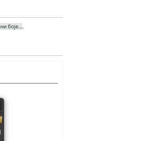
ни боје…
.