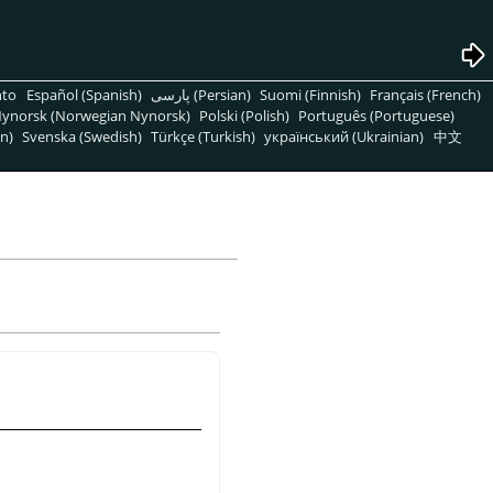
nto
Español (Spanish)
پارسی (Persian)
Suomi (Finnish)
Français (French)
ynorsk (Norwegian Nynorsk)
Polski (Polish)
Português (Portuguese)
n)
Svenska (Swedish)
Türkçe (Turkish)
український (Ukrainian)
中文