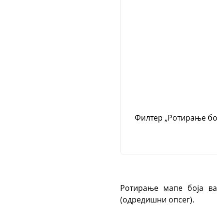
Филтер
„
Ротирање бо
Ротирање мапе боја ва
(одредишни опсег).