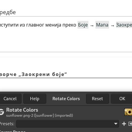
аредбе
ступити из главног менија преко
Боје
→
Мапа
→
Заокре
озорче „Заокрени боје“