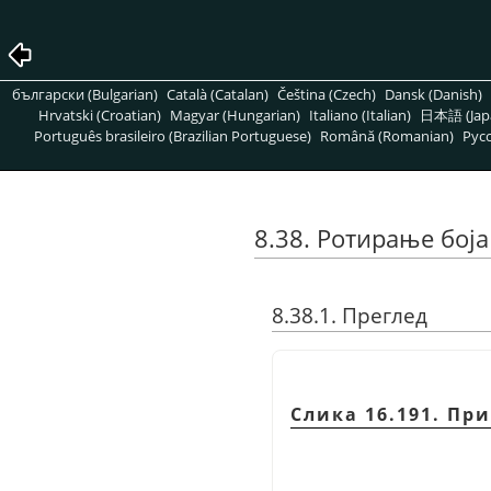
български (Bulgarian)
Català (Catalan)
Čeština (Czech)
Dansk (Danish)
Hrvatski (Croatian)
Magyar (Hungarian)
Italiano (Italian)
日本語 (Jap
Português brasileiro (Brazilian Portuguese)
Română (Romanian)
Pусс
8.38. Ротирање боја
8.38.1. Преглед
Слика 16.191. П