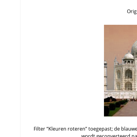
Orig
Filter
“
Kleuren roteren
”
toegepast; de blauwe 
wordt geconverteerd naa