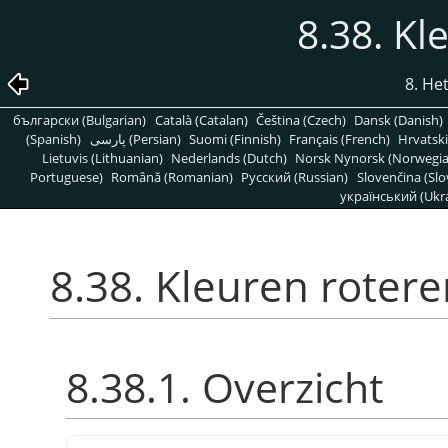
8.38. Kl
8. H
български (Bulgarian)
Català (Catalan)
Čeština (Czech)
Dansk (Danish)
(Spanish)
پارسی (Persian)
Suomi (Finnish)
Français (French)
Hrvatski
Lietuvis (Lithuanian)
Nederlands (Dutch)
Norsk Nynorsk (Norwegi
Portuguese)
Română (Romanian)
Pусский (Russian)
Slovenčina (Slo
український (Ukra
8.38. Kleuren roter
8.38.1. Overzicht