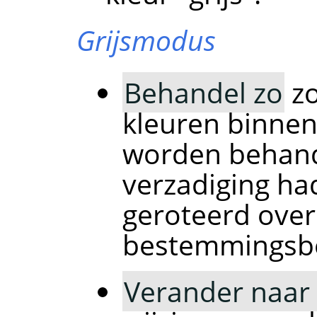
Grijsmodus
Behandel zo
zo
kleuren binnen
worden behande
verzadiging ha
geroteerd ove
bestemmingsbe
Verander naar 