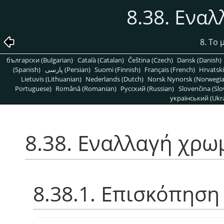
8.38. Ενα
8. Το
български (Bulgarian)
Català (Catalan)
Čeština (Czech)
Dansk (Danish)
(Spanish)
پارسی (Persian)
Suomi (Finnish)
Français (French)
Hrvatski
Lietuvis (Lithuanian)
Nederlands (Dutch)
Norsk Nynorsk (Norwegi
Portuguese)
Română (Romanian)
Pусский (Russian)
Slovenčina (Slo
український (Ukra
8.38. Εναλλαγή χρ
8.38.1. Επισκόπηση