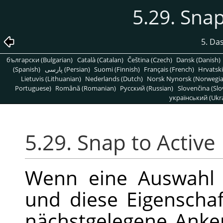
5.29. Snap
5. Da
български (Bulgarian)
Català (Catalan)
Čeština (Czech)
Dansk (Danish)
(Spanish)
پارسی (Persian)
Suomi (Finnish)
Français (French)
Hrvatski
Lietuvis (Lithuanian)
Nederlands (Dutch)
Norsk Nynorsk (Norwegi
Portuguese)
Română (Romanian)
Pусский (Russian)
Slovenčina (Slo
український (Ukra
5.29.
Snap to Active
Wenn eine Auswahl 
und diese Eigenschaft
nächstgelegene Anke