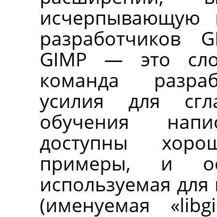
исчерпывающую 
разработчиков
G
GIMP
— это слож
команда разра
усилия для сгл
обучения напи
доступны хоро
примеры, и ос
используемая для
(именуемая
«
lib