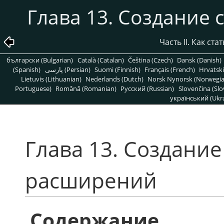
Глава 13. Создание
Часть II. Как с
български (Bulgarian)
Català (Catalan)
Čeština (Czech)
Dansk (Danish)
(Spanish)
پارسی (Persian)
Suomi (Finnish)
Français (French)
Hrvatski
Lietuvis (Lithuanian)
Nederlands (Dutch)
Norsk Nynorsk (Norwegi
Portuguese)
Română (Romanian)
Pусский (Russian)
Slovenčina (Slo
український (Ukra
Глава 13. Создани
расширений
Содержание