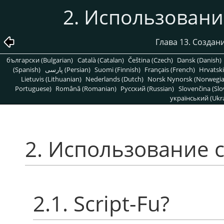
2. Использовани
Глава 13. Созда
български (Bulgarian)
Català (Catalan)
Čeština (Czech)
Dansk (Danish)
(Spanish)
پارسی (Persian)
Suomi (Finnish)
Français (French)
Hrvatski
Lietuvis (Lithuanian)
Nederlands (Dutch)
Norsk Nynorsk (Norwegi
Portuguese)
Română (Romanian)
Pусский (Russian)
Slovenčina (Slo
український (Ukra
2. Использование с
2.1. Script-Fu?