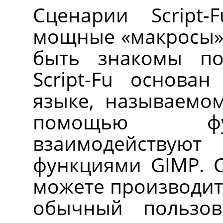
Сценарии Script
мощные
«
макросы
быть знакомы по
Script-Fu основа
языке, называемом
помощью фу
взаимодейству
функциями
GIMP
. 
можете производить
обычный пользо