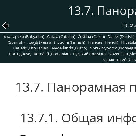
13.7. Пано
13. Ф
български (Bulgarian)
Català (Catalan)
Čeština (Czech)
Dansk (Danish)
(Spanish)
پارسی (Persian)
Suomi (Finnish)
Français (French)
Hrvatski
Lietuvis (Lithuanian)
Nederlands (Dutch)
Norsk Nynorsk (Norwegi
Portuguese)
Română (Romanian)
Pусский (Russian)
Slovenčina (Slo
український (Ukra
13.7. Панорамная 
13.7.1. Общая ин